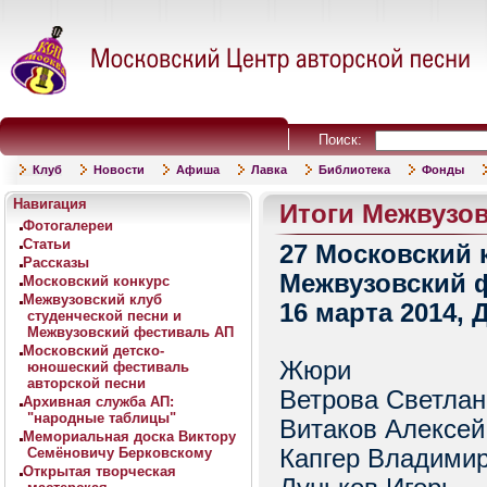
Поиск:
Клуб
Новости
Афиша
Лавка
Библиотека
Фонды
Навигация
Итоги Межвузов
Фотогалереи
Статьи
27 Московский 
Рассказы
Межвузовский 
Московский конкурс
Межвузовский клуб
16 марта 2014,
студенческой песни и
Межвузовский фестиваль АП
Московский детско-
Жюри
юношеский фестиваль
авторской песни
Ветрова Светлан
Архивная служба АП:
"народные таблицы"
Витаков Алексей
Мемориальная доска Виктору
Семёновичу Берковскому
Капгер Владими
Открытая творческая