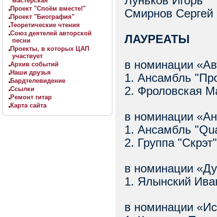
Луньков Игорь
мастерская
Проект "Споём вместе!"
Смирнов Сергей
Проект "Биография"
Теоретические чтения
Союз деятелей авторской
ЛАУРЕАТЫ
песни
Проекты, в которых ЦАП
участвует
в номинации «Ав
Архив событий
Наши друзья
1. Ансамбль "П
Бардтелевидение
2. Фроловская М
Ссылки
Ремонт гитар
Карта сайта
в номинации «А
1. Ансамбль "Qu
2. Группа "Скрэ
в номинации «Ду
1. Ялынский Ив
в номинации «И