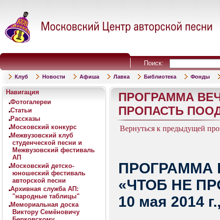
Поиск:
Клуб
Новости
Афиша
Лавка
Библиотека
Фонды
Навигация
ПРОГРАММА ВЕЧ
Фотогалереи
ПРОПАСТЬ ПООДИ
Статьи
Рассказы
Московский конкурс
Вернуться к предыдущей пр
Межвузовский клуб
студенческой песни и
Межвузовский фестиваль
АП
ПРОГРАММА 
Московский детско-
юношеский фестиваль
авторской песни
«ЧТОБ НЕ П
Архивная служба АП:
"народные таблицы"
10 мая 2014 г
Мемориальная доска
Виктору Семёновичу
Берковскому