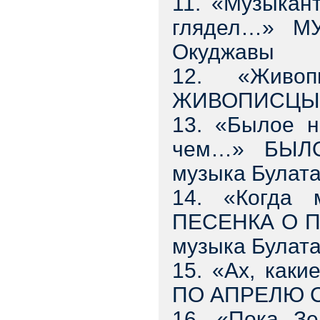
11. «Музыкан
глядел…» М
Окуджавы
12. «Живоп
ЖИВОПИСЦЫ С
13. «Былое н
чем…» БЫЛ
музыка Булат
14. «Когда 
ПЕСЕНКА О 
музыка Булат
15. «Ах, как
ПО АПРЕЛЮ Ст
16. «Пока Зе