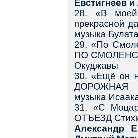
Евстигнеев и
28. «В моей
прекрасной 
музыка Булат
29. «По Смол
ПО СМОЛЕНСК
Окуджавы
30. «Ещё он 
ДОРОЖНАЯ П
музыка Исаак
31. «С Моца
ОТЪЕЗД Стихи
Александр Е