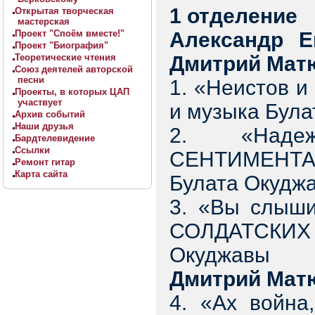
1 отделение
Открытая творческая
мастерская
Проект "Споём вместе!"
Александр Е
Проект "Биография"
Теоретические чтения
Дмитрий Мат
Союз деятелей авторской
песни
1. «Неистов 
Проекты, в которых ЦАП
участвует
и музыка Бул
Архив событий
Наши друзья
2. «Наде
Бардтелевидение
Ссылки
СЕНТИМЕНТ
Ремонт гитар
Карта сайта
Булата Окудж
3. «Вы слыши
СОЛДАТСКИХ 
Окуджавы
Дмитрий Мат
4. «Ах война