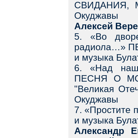
СВИДАНИЯ, М
Окуджавы
Алексей Вер
5. «Во двор
радиола…» П
и музыка Бул
6. «Над наш
ПЕСНЯ О МО
"Великая Оте
Окуджавы
7. «Простите
и музыка Бул
Александр Е