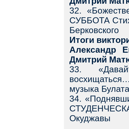
Дмитрий Мат
32. «Божест
СУББОТА Стих
Берковского
Итоги викто
Александр Е
Дмитрий Мат
33. «Давай
восхищатьс
музыка Булат
34. «Подняв
СТУДЕНЧЕСКА
Окуджавы