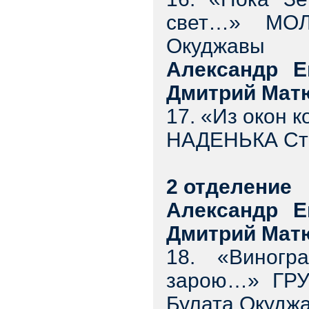
свет…» МОЛ
Окуджавы
Александр Е
Дмитрий Мат
17. «Из окон 
НАДЕНЬКА Сти
2 отделение
Александр Е
Дмитрий Мат
18. «Виногр
зарою…» ГР
Булата Окудж