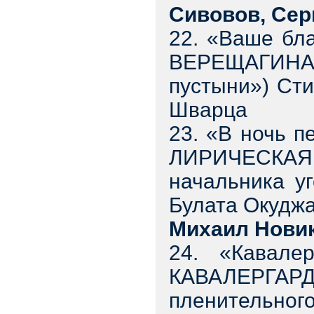
Сивовов, Сер
22. «Ваше бл
ВЕРЕЩАГИНА
пустыни») Ст
Шварца
23. «В ночь 
ЛИРИЧЕСКА
начальника у
Булата Окудж
Михаил Нови
24. «Кавале
КАВАЛЕРГА
пленительног