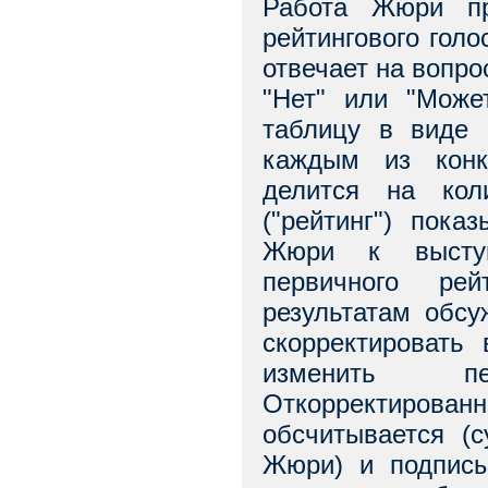
Работа Жюри пр
рейтингового гол
отвечает на вопро
"Нет" или "Може
таблицу в виде 
каждым из конк
делится на кол
("рейтинг") пока
Жюри к выступл
первичного рей
результатам обс
скорректировать
изменить пе
Откорректиров
обсчитывается (
Жюри) и подписы