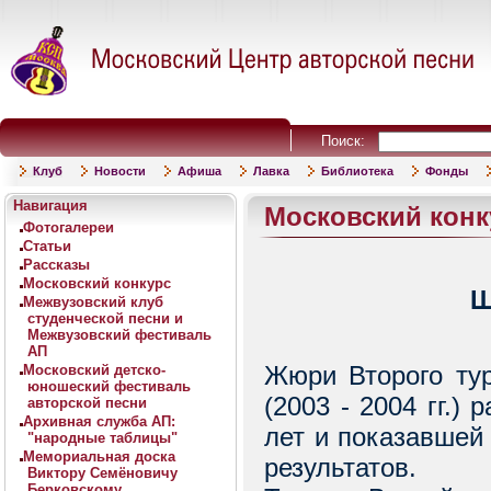
Поиск:
Клуб
Новости
Афиша
Лавка
Библиотека
Фонды
Навигация
Московский конку
Фотогалереи
Статьи
Рассказы
Московский конкурс
Ш
Межвузовский клуб
студенческой песни и
Межвузовский фестиваль
АП
Жюри Втоpого тур
Московский детско-
юношеский фестиваль
(2003 - 2004 гг.)
авторской песни
Архивная служба АП:
лет и показавшей
"народные таблицы"
Мемориальная доска
результатов.
Виктору Семёновичу
Берковскому