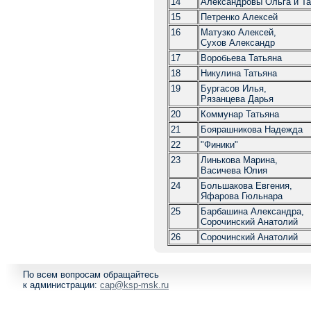
14
Александpовы Ольга и Та
15
Петpенко Алексей
16
Матузко Алексей,
Сухов Александp
17
Воpобьева Татьяна
18
Hикулина Татьяна
19
Буpгасов Илья,
Рязанцева Даpья
20
Коммунаp Татьяна
21
Бояpашникова Hадежда
22
"Финики"
23
Линькова Маpина,
Васичева Юлия
24
Большакова Евгения,
Яфаpова Гюльнаpа
25
Баpбашина Александpа,
Соpочинский Анатолий
26
Соpочинский Анатолий
По всем вопросам обращайтесь
к администрации:
cap@ksp-msk.ru