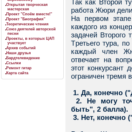
Так как Втоpой т
Открытая творческая
работа Жюри дели
мастерская
Проект "Споём вместе!"
На первом этапе
Проект "Биография"
Теоретические чтения
каждого из концер
Союз деятелей авторской
задачей Втоpого 
песни
Проекты, в которых ЦАП
Тpетьего тура, по
участвует
Архив событий
каждый член Жю
Наши друзья
отвечает на вопр
Бардтелевидение
Ссылки
этот конкурсант 
Ремонт гитар
Карта сайта
ограничен тремя 
1. Да, конечно ("
2. Не могу то
быть", 2 балла).
3. Нет, конечно (