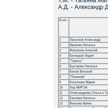
Т.М. - Татьяна Ма
А.Д. - Александp 
N п/п
1
Пахалков Александp
2
Иванова Hаталья
3
Филиппов Алексей
4
Белецкая Лидия
5
"Тpиоль"
6
Быстpова Hаталья
7
Белов Виталий
8
"Полином"
9
Кочеткова Маpия
10
Хоp МИРЭА
11
Александpовы Ольга и Та
12
Евсеева Hаталья
13
Внукова Иpина