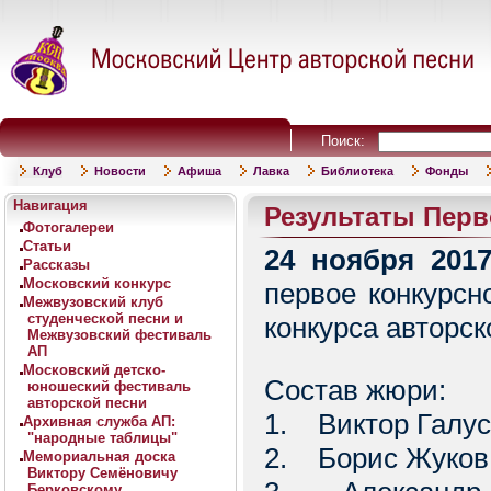
Поиск:
Клуб
Новости
Афиша
Лавка
Библиотека
Фонды
Навигация
Результаты Перв
Фотогалереи
Статьи
24 ноября 201
Рассказы
Московский конкурс
первое конкурсн
Межвузовский клуб
студенческой песни и
конкурса авторск
Межвузовский фестиваль
АП
Московский детско-
Состав жюри:
юношеский фестиваль
авторской песни
1. Виктор Галус
Архивная служба АП:
"народные таблицы"
2. Борис Жуков
Мемориальная доска
Виктору Семёновичу
Берковскому