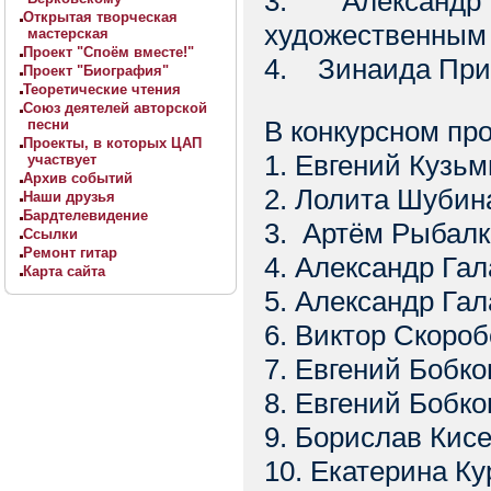
3. Александр К
Открытая творческая
художественным
мастерская
Проект "Споём вместе!"
4. Зинаида Прис
Проект "Биография"
Теоретические чтения
Союз деятелей авторской
В конкурсном пр
песни
Проекты, в которых ЦАП
1. Евгений Кузьм
участвует
Архив событий
2. Лолита Шубина
Наши друзья
Бардтелевидение
3. Артём Рыбалк
Ссылки
Ремонт гитар
4. Александр Гал
Карта сайта
5. Александр Гал
6. Виктор Скороб
7. Евгений Бобко
8. Евгений Бобко
9. Борислав Кисе
10. Екатерина Ку