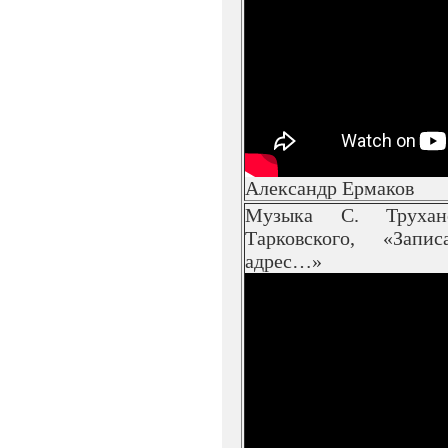
Александр Ермаков
Музыка С. Трухан
Тарковского, «Зап
адрес…»