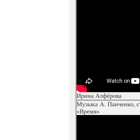
Ирина Алфёрова
Музыка А. Панченко, с
«Время»