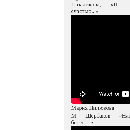
Шпаликова, «По 
счастью...»
Мария Пилюкова
М. Щербаков, «На
берег…»