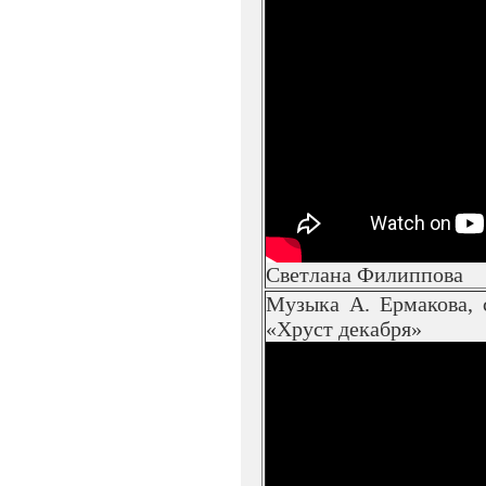
Светлана Филиппова
Музыка А. Ермакова,
«Хруст декабря»