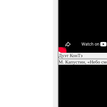
Дуэт КонТэ
М. Капустин, «Небо см