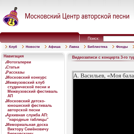
Поиск:
Клуб
Новости
Афиша
Лавка
Библиотека
Фонды
Навигация
Видеозаписи с концерта 3-го ту
Фотогалереи
Статьи
Рассказы
А. Васильев, «Моя бал
Московский конкурс
Межвузовский клуб
студенческой песни и
Межвузовский фестиваль
АП
Московский детско-
юношеский фестиваль
авторской песни
Архивная служба АП:
"народные таблицы"
Мемориальная доска
Виктору Семёновичу
Берковскому