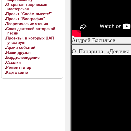
Открытая творческая
мастерская
Проект "Споём вместе!"
Проект "Биография"
Теоретические чтения
Союз деятелей авторской
песни
Проекты, в которых ЦАП
Андрей Васильев
участвует
Архив событий
О. Панарина, «Девочка
Наши друзья
Бардтелевидение
Ссылки
Ремонт гитар
Карта сайта