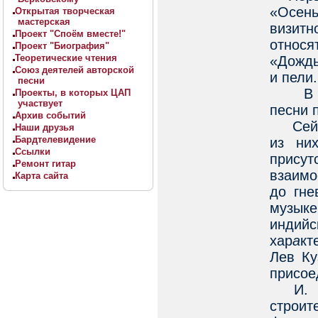
«Осень
Открытая творческая
мастерская
визитн
Проект "Споём вместе!"
относя
Проект "Биография"
Теоретические чтения
«Дождь
Союз деятелей авторской
и пели.
песни
В 80-х
Проекты, в которых ЦАП
участвует
песни 
Архив событий
Сейчас
Наши друзья
Бардтелевидение
из ни
Ссылки
присут
Ремонт гитар
взаимо
Карта сайта
до гне
музыке
индий
хар
а
кт
Лев Ку
присое
И. Ле
строи