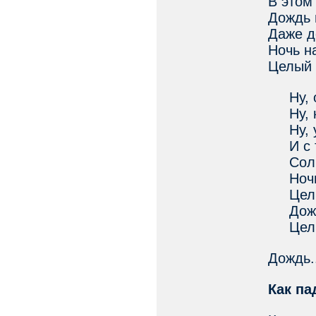
В этом 
Дождь 
Даже д
Ночь н
Целый 
Ну, о
Ну, ко
Ну, у
И с т
Солн
Ночь 
Целый
Дождь
Целый 
Дождь.
Как па