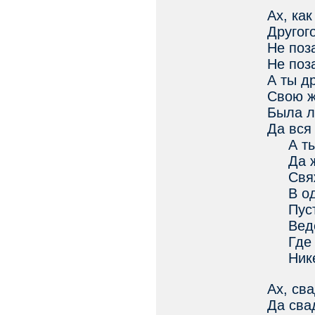
Ах, ка
Другог
Не поз
Не поз
А ты д
Свою ж
Была л
Да вся
А ты 
Да жа
Свяжи
В одн
Пусть
Ведёт 
Где дв
Никем
Ах, св
Да сва