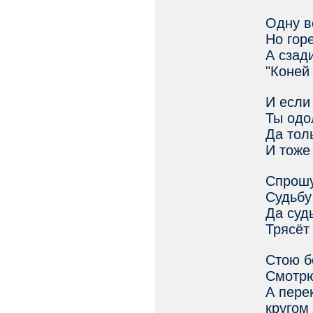
Одну в
Но горе
А сзад
"Коней
И если
Ты одо
Да тол
И тоже
Спрошу
Судьбу
Да суд
Трясёт
Стою б
Смотрю
А пере
кругом