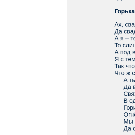
Горька
Ах, св
Да сва
А я – т
То сли
А под 
Я с тем
Так чт
Что ж 
А ты 
Да во
Свяжи
В одн
Гори 
Огнём
Мы пт
Да об