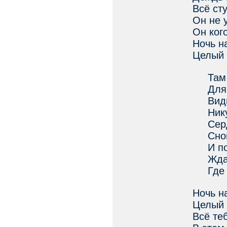
Всё ст
Он не 
Он ког
Ночь н
Целый 
Там 
Для те
Видно
Никуд
Сердц
Снова
И по м
Ждать
Где те
Ночь н
Целый 
Всё те