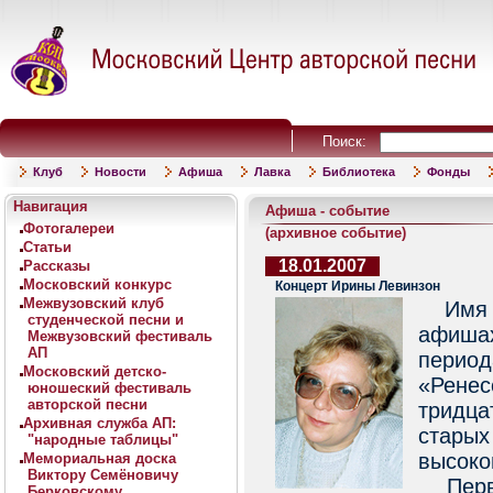
Поиск:
Клуб
Новости
Афиша
Лавка
Библиотека
Фонды
Навигация
Афиша - событие
Фотогалереи
(архивное событие)
Статьи
18.01.2007
Рассказы
Московский конкурс
Концерт Ирины Левинзон
Межвузовский клуб
Имя И
студенческой песни и
афишах
Межвузовский фестиваль
АП
перио
Московский детско-
«Ренес
юношеский фестиваль
авторской песни
тридца
Архивная служба АП:
старых
"народные таблицы"
высоко
Мемориальная доска
Виктору Семёновичу
Первые
Берковскому