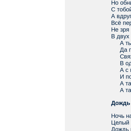
Но обн
С тобо
А вдру
Всё пе
Не зря
В двух
А ты 
Да пе
Свяжи
В одн
А с п
И поз
А там
А там 
Дождь
Ночь н
Целый 
Дождь 