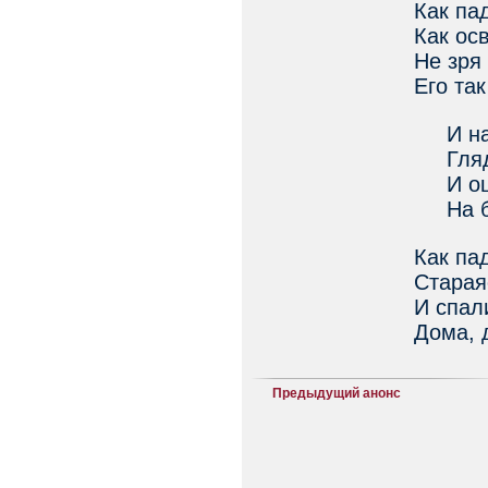
Как пад
Как ос
Не зря
Его та
И нам 
Глядет
И ощу
На бес
Как пад
Старая
И спал
Дома, 
Предыдущий анонс