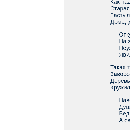
Как пад
Старая
Застыл
Дома, 
Откуд
На зе
Неужт
Явило
Такая 
Заворо
Деревь
Кружил
Навер
Душа 
Ведь э
А свет