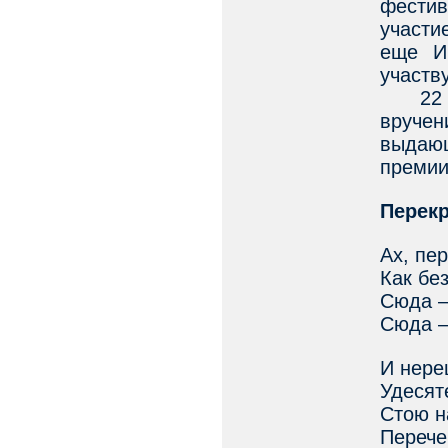
фести
участи
еще И
участв
22 апр
вруче
выдающ
премии
Перекр
Ах, пер
Как бе
Сюда –
Сюда –
И нере
Удесят
Стою н
Перече