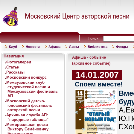
Поиск:
Клуб
Новости
Афиша
Лавка
Библиотека
Фонды
Навигация
Афиша - событие
Фотогалереи
(архивное событие)
Статьи
14.01.2007
Рассказы
Московский конкурс
Межвузовский клуб
Споем вместе!
студенческой песни и
Межвузовский фестиваль
Вме
АП
буд
Московский детско-
юношеский фестиваль
А.
авторской песни
Архивная служба АП:
Ю.П
"народные таблицы"
Мемориальная доска
Г.Хо
Виктору Семёновичу
Берковскому