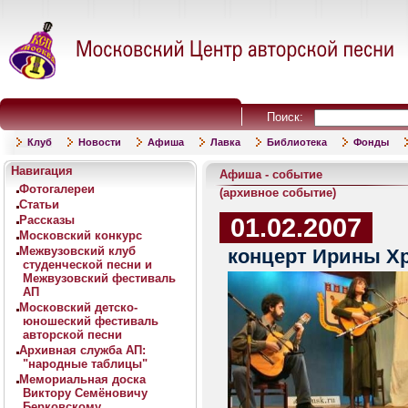
Поиск:
Клуб
Новости
Афиша
Лавка
Библиотека
Фонды
Навигация
Афиша - событие
Фотогалереи
(архивное событие)
Статьи
01.02.2007
Рассказы
Московский конкурс
Межвузовский клуб
концерт Ирины Хр
студенческой песни и
Межвузовский фестиваль
АП
Московский детско-
юношеский фестиваль
авторской песни
Архивная служба АП:
"народные таблицы"
Мемориальная доска
Виктору Семёновичу
Берковскому