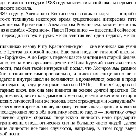
оды, и именно оттуда в 1988 году занятия гитарной школы перемести
вского вокзала.
989 году у Александра Евстигнеева воз­
никла идея — попробов
ого-то техникума
некоторое время существовала интересная гит
кая школа. Кроме нас с Александром Романычем, заня­
тия вели та
из ансамбля «Берендеи»,
Павел Полянинов — известный сейчас опе
 переходил из рук в руки: месяц занятия вел один педагог,
месяц
тильщиках назову Риту Красносель­
скую — она возникла как учени
оле
Центра авторской песни. Еще один педагог гитарной школы
в «Горбунке». А до Веры в первом
классе занятия вел старый беляе
мню, то на мое сорокачетырехлетие
Гоша Курячий зачитывал этак
нос­
ти, там был такой интересный посыл, что
Костромины
размно­
 Они возникают самопроизвольно, и
никто их специально не 
едагоги внутри
школ не появляются, а
проявляются,
освоив в проце
ие педагоги, ведущие первые классы в ЦАПе, —
Костя Сидоров и 
тарных школ, как она мне видится на ос­нове долгой практики. Ког
ор, пожалуй,
висит как дамоклов меч над всем движением гитар
ческих личностей или же помощь всем стражду­
щим и жаждущим?» В
знеся некото­
рые хорошие, добрые, тёплые слова, пришли к выводу,
последующих лет я вёл политику именно такую
— политику
откр
ршенно другим об­
разом: творческую личность надо предвари
граниченных педагогических сил на большое число лю­дей, далек
ские личности все-таки
случаются, например, в этом году выу
ской песни.