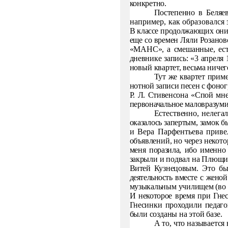
конкретно.
Постепенно в Беляев
например, как образовалс
В клас­
се продолжающих они
еще со времен Ляли Розано
«МАНС», а смешанные, ест
дневнике запись: «3 апреля 
новый
квартет, весьма ничег
Тут же квартет прим
нотной записи песен с фоно
Р. Л. Стивенсона «Спой мне
первоначальное маловразумит
Естественно, нелегал
оказалось запертым, замок бы
и
Вера Парфентьева приве
объявлений, но через некот
меня
поразила, ибо именно
закрыли и подвал на Плющихе
Витей
Кузнецовым. Это был
деятельность вместе с жено
музыкальным училищем (во г
И некоторое время при Гнес
Гнесинки про­ходили педаго
были созданы на этой базе.
А то, что называетс