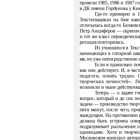
провели 1985, 1986 и 1987 г
в
ДК имени Горбунова у Кие
Где-то примерно в 1
Текстильщиках на базе как
отличалась когда-то
Беляевс
Петр Анциферов — скрипач 
и тот же класс периоди­
чески
ротация повторялась.
Из учившихся в Текс
начинающих в гитарной шк
мя, но уже непосредственно 
Если я правильно по
как они действуют. И, в част
педагоги, понять трудно.
творческих личностей».
П
возникли и
ныне действующ
Теперь — о задаче ги
вопрос, который и до сих п
задача — про­
изводство твор
пяти минут, после чего, прои
жаждущим.
На протяжении 
должна быть устроена сове
подразумевает распы­
ление о
единицами. Хотя и творче
Московском конкурсе ав­
тор