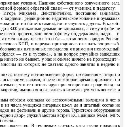
оприятные условия. Наличие собствен­
ного озвученного зала
овной фор­
мой обратной связи — от ученика к педагогу.
о Игорь Михалёв. Действительно, постоянно занима­
ясь
 с бардами, редакционно-издательс
кое копание в бумажках
можности ни по­
петь самим, ни послушать других. В какой-
0 до 23:00 я никакими делами не занимаюсь, а сижу в фойе пе­
ме всего прочего, мне лично форму под­держивать надо — и
 я имел в виду не только себя
—
во многих городах России
местного КСП, и нередко приходилось слышать вопрос: «А
 обозначения пятничных посиделок я применил новомодный
обрался — то и тусовка», а на вопрос случайно зашедших
гда ничего не
бывает, у нас и сейчас ничего не происходит».
 многим из которых не хватало одного занятия в неделю и
вшихся, поэтому возникновение
формы песнопения «гитара по
­
лись своими силами, а через некоторое время «приходить по­
вительное, что те ностальгирующие
«старички» вроде меня, на
напро­
тив, именно они оказались в исчезающем меньшинстве, а
ным образом совпадал со всевозможными
выходами в лес в
и из числа уча­
щихся гитарных школ, да и штатный состав не
ездки на фестивали в другие города. Туристское обо­рудование
оходной двор» служил
местом встреч КСПшников МАИ, МГУ,
и песни.
вое творчество. В тех редких случаях,
когда песни нравились