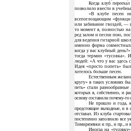
Когда клуб переехал
позволило ввести в учебн
«В клубе песен не
всепоглощающим «функцио
или забивание гвоздей, — 
то момент я, полнос­
тью на
ред залом и песни пою, по
для ведения гитарной школ
именно форма совмест­
ных
когда
у вас клубный день?»
тогда термин «тусовка». 
людей: «А что у вас здесь 
Идея «просто по­
петь» бы
хотелось больше песен.
Естественным желани
кругу» в таких условиях был
петь» стали разнообразные
которых я, собственно, и ра
основу
составили почему-то
Не прошло и года, 
предстоящие выходные, и в
отставал. Из клу­ба стартов
постепенно заполнило все 
Тимирязевки и пр., и
пр., и
Иногда на «тусовку»