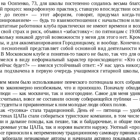
 на Осипенко, 73, для школы постепен­
но создались весьма благ
ый процесс
микрофонную практику, ставшую впоследствии осн
 до песен» — этот афоризм, говорят, приду­
мал когда-т
нированием» — будь то взаимоот­
ношения с начальством или
штатные работ­ники клуба практически не имеют времени и воз
 свой страх и риск, объявил «забастовку»: по пятницам с
19:0
скольку никакой другой возможности у
меня для этого нет. Кро
ы, и для аккомпа­
нирования Городницкому, и вообще. Конечно,
 песнопений представляет собой основной вид деятельности
 В Московском клубе и понятия-то такого не
было, так что для
Имелся в виду неформаль­
ный характер происходящего: «Кто с
сейчас бу­дет?» — имелся устойчивый ответ: «У нас здесь нико
ла подхвачена в первую очередь учащимися гитарной
школы,
ем моим было использование певчес­
кого потенциала всех собра
о за­
кономерно неизбежным, что и произошло. Поначалу обходи
 люди — как москвичи, так и иного­
родние. Самое для меня уди
ссчиты­
вал, вовсе не составили основу собирающейся публики — 
 студенты и приравненные к ним молодые люди обоих полов.
как «тусовка» стала традиционной. День
её — пятница — удоб
 стенах ЦАПа стали
собираться туристские компании, в том числе 
али и дальние походы, как пешие, так и байдарочные, и общие по
укромные углы ЦАПа, так
и норовя вылезти наружу. Уютный «пр
 все приносили к непременному традиционному самовару
пряники 
 забредали незнакомые авторы и начи­
нали активно показывать с