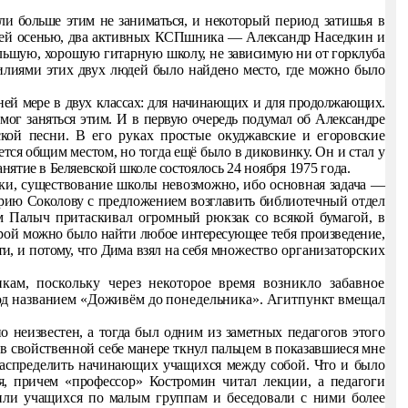
и больше этим не заниматься, и не­
который период затишья в
ней
осенью, два активных КСПшника — Александр Наседкин и
ольшую, хорошую гитарную школу, не
зависимую ни от горклуба
усилиями этих двух людей было найдено место, где можно было
ней мере в двух классах: для начина­ющих и для продолжающих.
ог за­
няться этим. И в первую очередь подумал об Александре
кой песни. В его руках простые окуд
жавские и егоровские
тся об­
щим местом, но тогда ещё было в диковинку. Он и стал у
ятие в Беляевской школе состо­
ялось 24 ноября 1975 года.
теки, существование школы невоз­можно, ибо основная задача —
рию Соколову с предложением возглавить библиотечный отдел
Дим Палыч притаскивал огромный
рюкзак со всякой бумагой, в
орой
можно было найти любое интересующее тебя произведение,
ти, и потому, что Дима взял на себя
множество организаторских
кам, поскольку через некоторое время
возникло забавное
од названием «Доживём до понедельника». Агитпункт вмещал
 неизвестен, а тогда был одним из за­метных педагогов этого
в свой­ственной себе манере ткнул пальцем в показавшиеся мне
аспределить начинающих учащихся
между собой. Что и было
ая, причем
«профессор» Костромин читал лекции, а педагоги
одили учащихся по малым группам и беседовали с
ними более