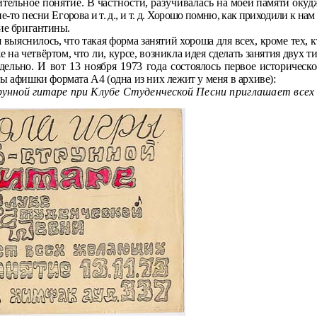
ительное понятие. В частности, разучивалась на
моей памяти окудж
е-то песни Его­
рова и т. д., и т. д. Хорошо помню, как приходили к на
ие бригантины.
 выяснилось, что такая форма занятий хороша для всех, кроме тех, к
же на
четвёртом, что ли, курсе, возникла идея сделать занятия двух ти
тдельно. И вот 13 ноября 1973 года
состоялось первое историческ
ны
афишки формата А4 (одна из них лежит у меня в архиве):
рунной гитаре
при Клубе Студенческой Песни
приглашает все