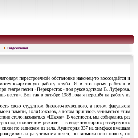
Видеоканал
лагодаря перестроечной обстановке
наконец-то воссоздаётся и
иотечно-ар
хивную работу клуба. Я в это время работал в
при театре песни «Перекресток» под руководст­
вом В. Луферова.
шь вести». Вот так
в октябре 1988 года я перешёл на работу из
ость свою студентом биолого-почвенного, а потом факультета
 моей памяти, Толя Соколов, а потом пришлось заниматься этим
ствии стало называться «Школа». В частнос­ти, мы собирались раз
а в под­
готовленном режиме — в виде некоторого развёрнутого
 связи по запискам из зала. Аудитория
337 на химфаке вмещала
проводились
и разучивания песен, по возможности новых, но