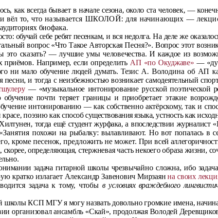
ось, как всегда бывает в начале сезона,
около ста человек, — конеч
и вёл то,
что называется ШКОЛОЙ: для начинающих — лекц
 аудиториях биофака.
осто: обучай себе ребят песенкам, и вся
недолга. На деле же оказало
аль­
ный вопрос «Что Такое Авторская Песня?». Вопрос этот возни­к
ы это сказать? — лучшие умы челове­
чества. И каждое из возмож
х приё
мов. Например, если определить
АП «по Окуджаве»
— «дум
го ни мало обучение людей думать. Тезис
А. Володина об АП ка
я песни, и тогда с неизбежностью возникает самодеятельный спо
тшулеру
— «музыкальное интонирование
русской поэтической р
 обучение поч­
ти теряет границы и приобретает этакие возрожде
бучение интонированию — как собственно актёрс­
кому, так и сп
 красе, поэзию как
способ существования языка, устность как исхо
Хилтунен, тогда ещё студент журфака, а впоследствии журналист «
 «Занятия
похожи на рыбалку: вылавливают. Но вот попалась в 
го, кроме песенок, предложить не может. При
всей аллегоричност
 скорее, опреде­
ляющая, стержневая часть некоего образа жизни, 
ельно.
онимании задача гитарной школы чрез­
вычайно сложна, ибо задача
орую
кратко излагает Александр Завенович Мирзаян
на своих лекци­
водится задача к тому, чтобы
в усло­
виях враждебного лингвистич
й школы КСП МГУ я могу назвать до­
вольно громкие имена, начина
твии
организовал ансамбль «Скай», продолжая Володей Деревщико