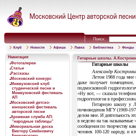
Поиск:
Клуб
Новости
Афиша
Лавка
Библиотека
Фонды
Навигация
Гитарные школы. А.Костромин
Фотогалереи
Гитарные школы
Статьи
Александр
Костроми
Рассказы
Летом 1988 года мне
Московский конкурс
даже получает помещение, 
Межвузовский клуб
подмосковной
гидрогеологич
студенческой песни и
Межвузовский фестиваль
«Ну вот, — сказала телефон
АП
гидрогеологов в про­
фессион
Московский детско-
Гитарную школу у Л
юношеский фестиваль
почвоведения МГУ (1969-1974
авторской песни
делом мне. И
деятельность эт
Архивная служба АП:
в неделю на так называемые «
"народные таблицы"
сообще­
ния по творчеству как
Мемориальная доска
Виктору Семёновичу
человек 100-120 народу, и к
Берковскому