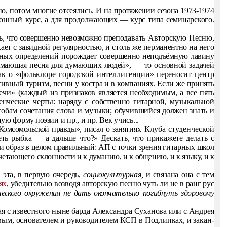
но, потом многие отсеялись. И на про­тяжении сезона 1973-1974
ионный
курс, а для продолжающих — курс типа семинарского.
сь, что совершенно невозможно пре­
подавать Авторскую Песню,
ает с завидной регулярностью, и столь же перманентно на него
ных определений порождает совер­
шенно неподъёмную лавину
аю­щая песня для думающих людей», — то основной задачей
к о «фольклоре городской интеллиген­
ции» переносит центр
ртивный
туризм, песни у костра и в компаниях. Если же принять
ечи» (каждый из признаков является не­
обходимым, а все пять
нческие чер­
ты: наряду с собственно гитарной, музыкальной
особам сочетания слова и музыки; обучившийся
должен знать и
дную форму поэ
зии и пр., и пр. Век учись...
Комсомольской правды», писал о заня­
тиях Клуба студенческой
сеть рыбка
— а дальше что?» Дескать, что прикажете делать с
и образ в целом правильный: АП с точки зре­
ния гитарных школ
сочетающего
склонности и к думанию, и к общению, и к языку, и к
 эта, в первую очередь,
социокуль­
турная,
и связана она с тем
ях
, убедительно возводя авторскую песню чуть ли не в ранг рус­
еского окружения не дать оконча­
тельно погибнуть здоровому
я с известного ныне барда Алек­сандра Суханова или с Андрея
вым, основателем и руководителем КСП в Подлипках, и закан­