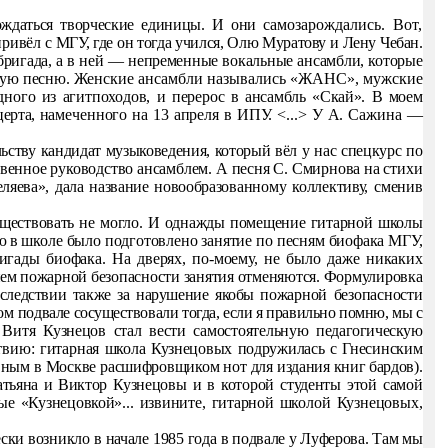
ождаться творческие единицы. И они са
мозарождались. Вот,
привёл с
МГУ, где он тогда учился, Олю Муратову и Лену Чебан.
ригада, а в ней — непременные вокаль­ные ансамбли, которые
ую пес­
ню. Женские ансамбли назывались «ЖАНС», мужские
ого из агитпоходов, и перерос в
ансамбль «Скай». В моем
церта,
намеченного на 13 апреля в ИПУ. <...> У А. Сажина —
льству кандидат музыковедения, ко­торый вёл у нас спецкурс по
венное руководство ансамблем. А песня С. Смирнова на стихи
яева», дала название новообразо­
ванному коллективу, сменив
существовать не могло. И однажды помещение гитарной школы
ню в
школе было подготовлено занятие по песням биофака МГУ,
игады биофака. На дверях, по-моему, не было даже никаких
ем по­
жарной безопасности занятия отменяются. Формулировка
ледствии также за нарушение якобы по­
жарной безопасности
м под­
вале сосуществовали тогда, если я правильно помню, мы с
и Витя Кузнецов стал вести самостоятельную
педагогическую
твию: гитарная
школа Кузнецовых подружилась с Гнесинским
вным в Москве расшифровщиком нот для из­
дания книг бардов).
тьяна и Вик­
тор Кузнецовы и в которой студенты этой самой
е «Кузнецовкой»... извините, гитарной шко­
лой Кузнецовых,
ски возникло в начале 1985 года в
подвале у Луферова. Там мы