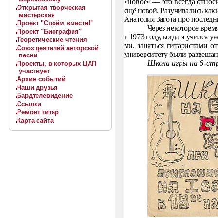
«новое» — это
всегда относ
Открытая творческая
ещё новой. Разучивались каки
мастерская
Анатолия
Загота про последн
Проект "Споём вместе!"
Через некоторое время
Проект "Биография"
в 1973 году, когда я учился у
Теоретические чтения
ми, заняться гитаристами о
Союз деятелей авторской
университету были развеша
песни
Школа игры на 6-ст
Проекты, в которых ЦАП
участвует
Архив событий
Наши друзья
Бардтелевидение
Ссылки
Ремонт гитар
Карта сайта