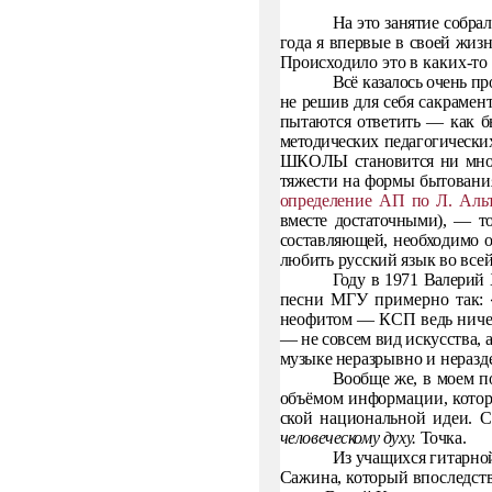
На это занятие собрал
года я впервые в своей жизн
Происхо­
дило это в каких-то
Всё казалось очень пр
не решив для себя сакрамент
пытаются ответить — как б
методических педагогически
ШКО­
ЛЫ становится ни мно
тяжести на формы бытовани
опреде­
ление АП по Л. Аль
вместе достаточными), — то
составляющей,
необходимо о
любить русский язык во всей
Году в 1971 Валерий 
песни МГУ примерно так:
неофитом —
КСП ведь ниче
— не совсем вид искусства, а,
музыке не­
разрывно и неразд
Вообще же, в моем п
объёмом информации, кот
ской национальной идеи. С
человеческому духу.
Точка.
Из учащихся гитарно
Сажина, который впоследс