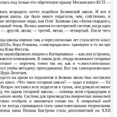
­
лись под только что обретенную крышу Московского КСП —
ать возродить нечто подобное Беляев
ской школе. И вот в
арная школа, где
было много педагогов, чем, собственно, и
кие интересные люди, как Олег Заливако (экс-«Белая
гвардия»),
рный тенор. Велись за­
нятия по интересной системе, когда один
 — другой, месяц — третий, месяц — четвертый. После чего
ца школы именно там, а через не­
сколько лет стала вести класс
ЦАПа, Вера Рожкова, «самозародилась» примерно в то же вре­
вец Илья Фессель.
ую наукообразную лекцию о
Костроминых —
как они устроены,
жаются почкованием. В самом деле, откуда возникают гитарные
готовит — впрочем, точно так же, как и
«самостоятельных
ссе учебы ме­
тодику преподавания. Вот так самопроизвольно
Шура Леонтьев.
да-то на одном из педсоветов в Беляе­
во мною был поставлен
ных школ.
«Что такое гитарная школа? — задал я вопрос. — Её
опрос поставил всех педагогов в тупик,
они думали не менее
 что зада­
ча гитарной школы — помощь всем страждущим и
ытого входа.
Система для производства
твор­
ческих личностей
тельно отобрать и
заниматься только ею. А
открытый вход
о не всегда стремящихся стать самостоятельными творческими
ченица наша Наташа Быс
трова стала дипломанткой на
XXII