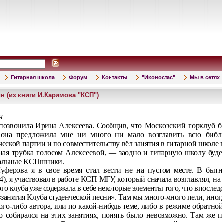
Гитарная школа
Форум
Контакты
"Иконостас"
Мы в сетях
 (из книги И.Каримова "КСП")
н
 позвонила Ирина Алексеева. Сообщив,
что Московский горклуб б
она пред­
ложила мне ни много ни мало возглавить всю библ
еской партии и по совместительству вёл занятия в гитарной школе 
ная трубка голосом Алексеевой, — заодно и гитарную школу буде
альные КСПшники.
уферова я в свое время стал вести не на
пустом месте. В бытн
), я участвовал в
работе КСП МГУ, который сначала возглавлял, на
ого клуба уже содержала в себе некоторые элемен­
ты того, что впослед
занятия Клу­
ба студенческой песни». Там мы много-много пели, иногд
ого-либо автора, или по какой-нибудь теме,
либо в режиме обратной
то собирался
на этих занятиях, понять было невозможно. Там же 