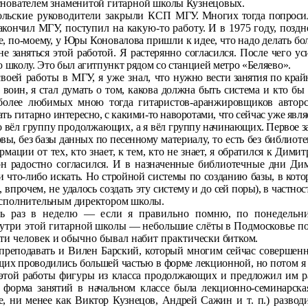
снователем знаменитой гитарной
школы Кузнецовых.
ольские руководители закрыли КСП
МГУ. Многих тогда попросил
закончил
МГУ, поступил на какую-то работу. И в 1975 году, позд
, по-моему, у Юры Коновалова пришли к идее, что надо делать б
е занять­
ся этой работой. Я растерянно согласился. После чего 
 школу. Это был агитпункт рядом со стан­цией метро «Беляево».
оей работы в МГУ, я уже знал, что
нужно вести занятия по край
 воин, я
стал думать о том, какова должна быть система и кто бы м
более любимых мною тогда гитаристов-аранжировщиков авторс
ать гитарно
интересно, с какими-то наворотами, что сейчас уже являе
о вёл группу продолжающих, а я вёл
группу начинающих. Первое зан
овы, без базы данных по песенному ма­
териалу, то есть без библио
а­ции от тех, кто знает, к тем, кто не знает, я обратился к Димит­
он радостно согласился. И в назна­ченные библиотечные дни 
 что-
либо искать. Но стройной системы по созданию базы, в кот
, впрочем, не удалось создать эту сис­
тему и до сей поры), в частнос
испол­нительным директором школы.
сь раз в неделю — если я правильно
помню, по понедельни
три этой ги­
тарной школы — небольшие слёты в Подмосковье п
ти человек и обычно бывал набит практи­
чески битком.
преподавать и Вилен Барский, который многим сейчас совершенно
их прово­дились большей частью в форме лекционной, но потом я 
этой работы фигуры из класса продолжа­
ющих и предложил им р
 форма за­
нятий в начальном классе была лекционно-семинарск
е, ни менее как Виктор Кузнецов, Андрей Сажин
и т. п.) разв