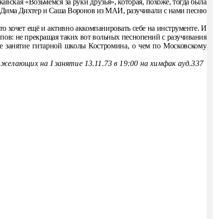
авская «Возьмемся за руки друзья», которая,
похоже, тогда была
м Дима Дих
тер и Саша Воронов из МАИ, разучивали с нами песню
то хочет ещё и активно аккомпани­
ровать себе на инструменте. И
­
пов: не прекращая таких вот вольных песнопений с разучивания­
ое занятие гитарной школы Кост
ромина, о чем по Московскому
х желающих
на
I
занятие 13.11.73
в 19:00 на химфак ауд.337