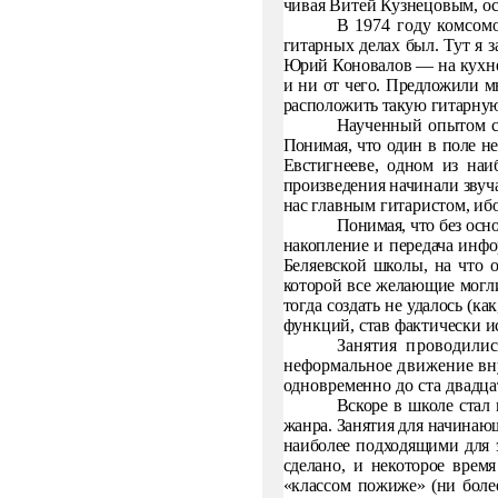
чивая Витей Кузнецовым, о
В 1974 году комсом
гитарных делах был. Тут я 
Юрий
Коновалов — на кухне
и ни от чего. Предложили мн
располо­жить такую гитарную
Наученный опытом св
Понимая, что один в поле не
Евстиг­
нееве, одном из наи
произведения начинали звуч
нас
главным гитаристом, иб
Понимая, что без осн
накопление и передача информ
Беляевской школы, на что 
которой все желающие могли
тог­
да создать не удалось (как
функций, став фактически 
Занятия проводили
неформальное движение вну
одновре­
менно до ста двадца
Вскоре в школе стал 
жанра. Занятия для начинающ
наибо­
лее подходящими для 
сделано, и некоторое время
«классом по­
жиже» (ни боле