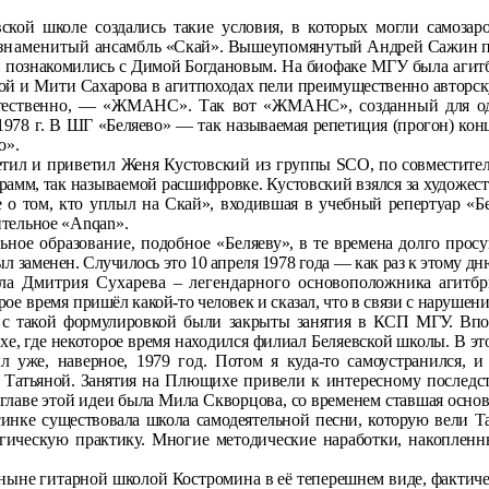
ской школе создались такие условия, в
которых могли самозар
я знаменитый
ансамбль «Скай». Вышеупомянутый Андрей Сажин 
 познакомились с Димой Богдановым. На
биофаке МГУ была агитб
вой и Мити
Сахарова в агитпоходах пели преимущественно авторск
ественно, — «ЖМАНС». Так вот «ЖМАНС», созданный для одн
1978 г. В
ШГ «Беляево» — так называемая репетиция (прогон) кон
о».
етил и приветил Женя Кустовский из
группы
SCO
, по совместите
грамм,
так называемой расшифровке. Кустовский взялся за художест­
 о том, кто уплыл на Скай», входив­шая в учебный репертуар «Бел
ель­ное «
Anqan
».
ьное образование, подобное «Беляе­
ву», в те времена долго про
л за­
менен. Случилось это 10 апреля 1978 года — как раз к этому д
ла Дмитрия Сухарева – легендарного
основоположника агитбр
орое время
пришёл какой-то человек и сказал, что в связи с нарушени
 с такой формулировкой были закрыты за­
нятия в КСП МГУ. Впос
, где неко­торое время находился филиал Беляевской школы. В это
 уже, наверное, 1979 год. Потом я куда-то самоустранился, 
й Татьяной. Занятия
на Плющихе привели к интересному последс
лаве этой идеи была Мила Скворцова, со време­нем ставшая осно
инке существо­
вала школа самодеятельной песни, которую вели Та
гическую практику. Многие методические нара­ботки, накопленны
я ныне гитарной школой Костромина в
её теперешнем виде, фактиче