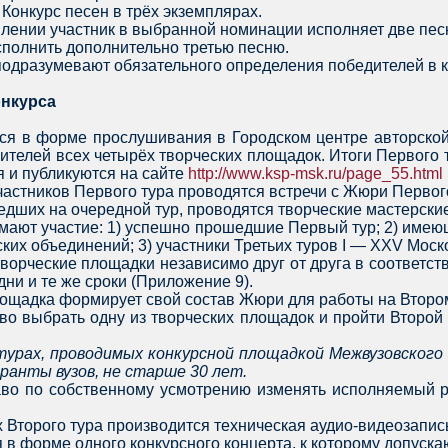
Конкурс песен в трёх экземплярах.
плении участник в выбранной номинации исполняет две пе
сполнить дополнительно третью песню.
 подразумевают обязательного определения победителей в 
онкурса
тся в форме прослушивания в Городском центре авторско
ителей всех четырёх творческих площадок. Итоги Первого
 и публикуются на сайте
http://www.ksp-msk.ru/page_55.html
частников Первого тура проводятся встречи с Жюри Первог
едших на очередной тур, проводятся творческие мастерские
имают участие: 1) успешно прошедшие Первый тур; 2) име
их объединений; 3) участники Третьих туров I — XXV Моск
 творческие площадки независимо друг от друга в соответ
ни и те же сроки (Приложение 9).
лощадка формирует свой состав Жюри для работы на Второ
во выбрать одну из творческих площадок и пройти Второй 
турах, проводимых конкурсной площадкой Межвузовского
ранты вузов, не старше 30 лет.
раво по собственному усмотрению изменять исполняемый 
 Второго тура производится техническая аудио-видеозапис
я в форме одного конкурсного концерта, к которому допуска