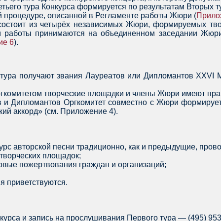
ретьего тура Конкурса формируется по результатам Вторых
 процедуре, описанной в Регламенте работы Жюри (
Прило
 состоит из четырёх независимых Жюри, формируемых тв
м работы принимаются на объединенном заседании Жюри
ие 6
).
 тура получают звания Лауреатов или Дипломантов XXVI 
ргкомитетом творческие площадки и члены Жюри имеют пра
ов и Дипломантов Оргкомитет совместно с Жюри формируе
ий аккорд» (см. Приложение 4).
курс авторской песни традиционно, как и предыдущие, пров
 творческих площадок;
вые пожертвования граждан и организаций;
я приветствуются.
урса и запись на прослушивания Первого тура — (495) 953-