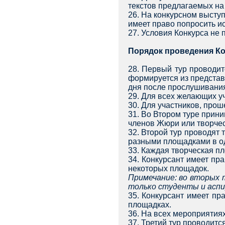
текстов предлагаемых на 
26. На конкурсном высту
имеет право попросить и
27. Условия Конкурса не
Порядок проведения К
28. Первый тур проводи
формируется из представ
дня после прослушивания
29. Для всех желающих у
30. Для участников, прош
31. Во Втором туре прин
членов Жюри или творческ
32. Второй тур проводят
разными площадками в од
33. Каждая творческая п
34. Конкурсант имеет пра
некоторых площадок.
Примечание: во вторых 
только студенты и аспи
35. Конкурсант имеет п
площадках.
36. На всех мероприятиях
37. Третий тур проводитс