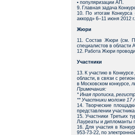
• популяризации АП.
9. Главная задача Конку
10. По итогам Конкурса
аккорд» 6–11 июня 2012 г.
Жюри
11. Состав Жюри (см. П
специалистов в области 
12. Работа Жюри проводи
Участники
13. К участию в Конкурсе
области, в связи с реги
в Московском конкурсе, л
Примечания:
* Иная прописка, регист
** Участники моложе 17 
14. Творческие площадк
представлении участника
15. Участники Третьих т
Лауреаты и дипломанты п
16. Для участия в Конку
953-73-22, по электронно