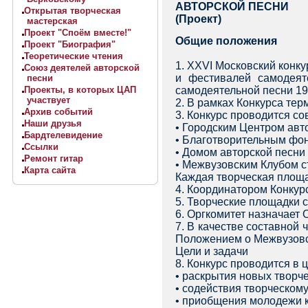
АВТОРСКОЙ ПЕСНИ
Открытая творческая
(Проект)
мастерская
Проект "Споём вместе!"
Общие положения
Проект "Биография"
Теоретические чтения
1. XXVI Московский конку
Союз деятелей авторской
и фестивалей самодеят
песни
Проекты, в которых ЦАП
самодеятельной песни 198
участвует
2. В рамках Конкурса те
Архив событий
3. Конкурс проводится с
Наши друзья
• Городским Центром авт
Бардтелевидение
• Благотворительным фон
Ссылки
• Домом авторской песни
Ремонт гитар
• Межвузовским Клубом с
Карта сайта
Каждая творческая площад
4. Координатором Конкурс
5. Творческие площадки 
6. Оргкомитет назначает 
7. В качестве составной
Положением о Межвузовс
Цели и задачи
8. Конкурс проводится в ц
• раскрытия новых творч
• содействия творческому
• приобщения молодежи к