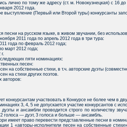
ись лично по тому же адресу (ст. м. Новокузнецкая) с 16 д
января 2012 года.
ое выступление (Первый или Второй туры) конкурсанты запо
ся песни на русском языке, в живом звучании, без использ
ноября 2011 года по апрель 2012 года в три тура:
11 года по февраль 2012 года;
о март 2012 года;
г.
в следующих пяти номинациях:
твенных песен:
сен на собственные стихи, в т.ч. авторские дуэты (совмест
сен на стихи других поэтов.
х авторов:
ет конкурсантам участвовать в Конкурсе не более чем в дву
минациях 3, 4, 5 не допускается участие конкурсантов с и
, дуэты и ансамбли проводится строго по количеству зву
 2 голоса — дуэт, 3 голоса и больше — ансамбль.
юри имеет право перевести представленные песни в номи
ации 1 «авторы-исполнители песен на собственные стихи