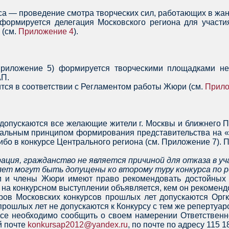
рса — проведение смотра творческих сил, работающих в жан
 формируется делегация Московского региона для участ
 (см.
Приложение 4
).
риложение 5) формируется творческими площадками не
АП.
тся в соответствии с Регламентом работы Жюри (см.
Прило
 допускаются все желающие жители г. Москвы и ближнего П
ональным принципом формирования представительства на «
ибо в конкурсе Центрального региона (см. Приложение 7). 
рация, гражданство не является причиной для отказа в уч
лет могут быть допущены ко второму туру конкурса по р
и и члены Жюри имеют право рекомендовать достойных п
 на конкурсном выступлении объявляется, кем он рекоменд
уров Московских конкурсов прошлых лет допускаются Оргк
рошлых лет не допускаются к Конкурсу с тем же репертуаро
рсе необходимо сообщить о своем намерении Ответственно
й почте
konkursap2012@yandex.ru
, по почте по адресу 115 