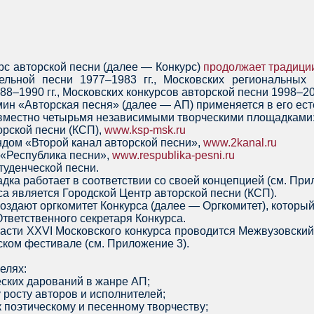
рс авторской песни (далее — Конкурс)
продолжает традици
ельной песни 1977–1983 гг., Московских региональных
8–1990 гг., Московских конкурсов авторской песни 1998–201
рмин «Авторская песня» (далее — АП) применяется в его ес
овместно четырьмя независимыми творческими площадками
орской песни (КСП),
www.ksp-msk.ru
дом «Второй канал авторской песни»,
www.2kanal.ru
 «Республика песни»,
www.respublika-pesni.ru
туденческой песни.
ка работает в соответствии со своей концепцией (см. При
а является Городской Центр авторской песни (КСП).
создают оргкомитет Конкурса (далее — Оргкомитет), которы
Ответственного секретаря Конкурса.
 части XXVI Московского конкурса проводится Межвузовски
ком фестивале (см. Приложение 3).
елях:
еских дарований в жанре АП;
 росту авторов и исполнителей;
 поэтическому и песенному творчеству;