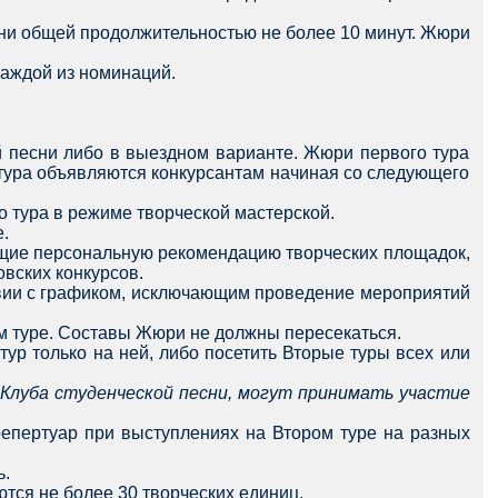
сни общей продолжительностью не более 10 минут. Жюри
каждой из номинаций.
й песни либо в выездном варианте. Жюри первого тура
 тура объявляются конкурсантам начиная со следующего
о тура в режиме творческой мастерской.
.
ющие персональную рекомендацию творческих площадок,
овских конкурсов.
ствии с графиком, исключающим проведение мероприятий
м туре. Составы Жюри не должны пересекаться.
тур только на ней, либо посетить Вторые туры всех или
 Клуба студенческой песни, могут принимать участие
репертуар при выступлениях на Втором туре на разных
ь.
ются не более 30 творческих единиц.