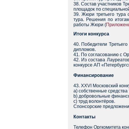
38. Состав участников Т
площадок по специальной
39. Жюри третьего тура
тура. Решения по итога
работы Жюри (
Приложен
Итоги конкурса
40. Победители Третьего
дипломов.
41. По согласованию с О
42. Из состава Лауреат
конкурсе АП «Петербургск
Финансирование
43. XXVI Московский кон
a) собственные средства
b) добровольные финансо
с) труд волонтёров.
Спонсорские предложени
Контакты
Телефон Оргкомитета конк