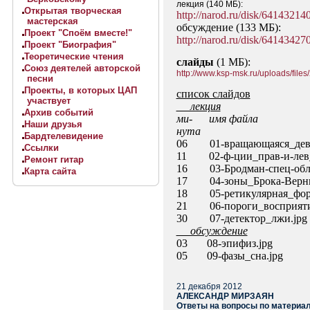
лекция (140 МБ):
Открытая творческая
http://narod.ru/disk/641432
мастерская
обсуждение (133 МБ):
Проект "Споём вместе!"
http://narod.ru/disk/641434
Проект "Биография"
Теоретические чтения
слайды
(1 МБ):
Союз деятелей авторской
http://www.ksp-msk.ru/uploads/fil
песни
Проекты, в которых ЦАП
список слайдов
участвует
лекция
Архив событий
ми- имя файла
Наши друзья
нута
Бардтелевидение
06 01-вращающаяся_деву
Ссылки
11 02-ф-ции_прав-и-лев_
Ремонт гитар
16 03-Бродман-спец-обла
Карта сайта
17 04-зоны_Брока-Верни
18 05-ретикулярная_фор
21 06-пороги_восприяти
30 07-детектор_лжи.jpg
обсуждение
03 08-эпифиз.jpg
05 09-фазы_сна.jpg
21 декабря 2012
АЛЕКСАНДР МИРЗАЯН
Ответы на вопросы по материа