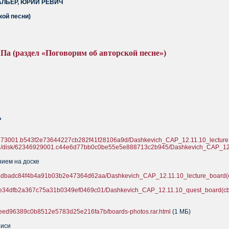
ЛЬЕР, ЮРИЙ РЕВИЧ
кой песни)
а (раздел «Поговорим об авторской песне»)
»
346773001.b543f2e73644227cb282f41f28106a9d/Dashkevich_CAP_12.11.10_lecture
d.ru/disk/62346929001.c44e6d77bb0c0be55e5e888713c2b945/Dashkevich_CAP_12
нием на доске
1.fadbadc84f4b4a91b03b2e47364d62aa/Dashkevich_CAP_12.11.10_lecture_board(c
1.7e34dfb2a367c75a31b0349ef0469c01/Dashkevich_CAP_12.11.10_quest_board(cb
.aeed96389c0b8512e5783d25e216fa7b/boards-photos.rar.html
(1 МБ)
писи