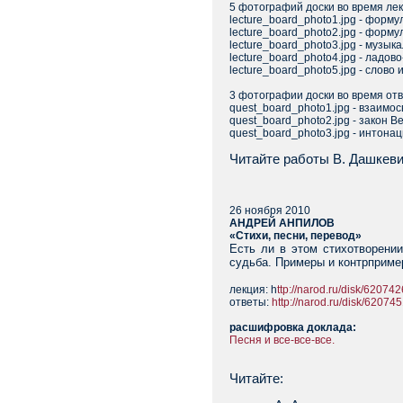
5 фотографий доски во время лекц
lecture_board_photo1.jpg - форм
lecture_board_photo2.jpg - форму
lecture_board_photo3.jpg - музык
lecture_board_photo4.jpg - ладов
lecture_board_photo5.jpg - слово
3 фотографии доски во время отве
quest_board_photo1.jpg - взаимос
quest_board_photo2.jpg - закон В
quest_board_photo3.jpg - интонац
Читайте
работы В. Дашкеви
26 ноября 2010
АНДРЕЙ АНПИЛОВ
«Стихи, песни, перевод»
Есть ли в этом стихотворении
судьба. Примеры и контрпример
лекция: h
ttp://narod.ru/disk/620
ответы:
http://narod.ru/disk/620
расшифровка доклада:
Песня и все-все-все.
Читайте: