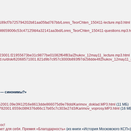
1.a189cf7b725794202b81aa05fad767bb/Lores_TeorChten_150411-lecture.mp3.html
1.398659006c53c47125fd4a32141aa3bd/Lores_TeorChten_150411-questions.mp3.h
68423001.f21955673be31c9877be01082f64f83a/Zhukov_12may11_lecture.mp3.html
rod.ru/disk/62068571001.821d9b7c957c3000b893f97dc58dde4f/Zhukov_12may11_
я — синонимы?»
72652001.09e3f412f16e8613dde866075d9e78dd/Karimov_doklad.MP3.html
(11 МБ)
072782001.6559c08f4376d66c17b65c7c303e27d3/Karimov_voprosy.MP3.html
(16 МБ
ос!
т для себя. Премия «Благодарность»
(из книги «История Московского КСП»)