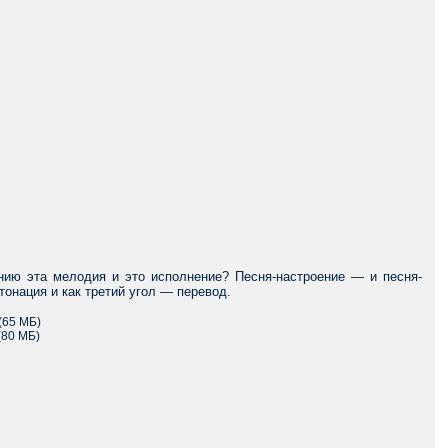
ению эта мелодия и это исполнение? Песня-настроение — и песня-
онация и как третий угол — перевод.
(65 МБ)
(80 МБ)