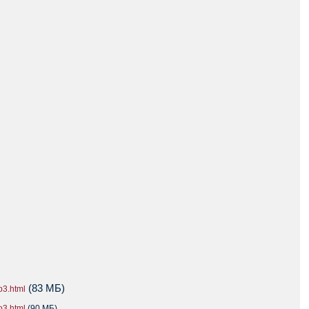
(83 МБ)
3.html
3.html
(90 МБ)