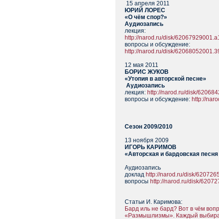
15 апреля 2011
ЮРИЙ ЛОРЕС
«О чём спор?»
Аудиозапись
лекция:
http://narod.ru/disk/6206792900
вопросы и обсуждение:
http://narod.ru/disk/6206805200
12 мая 2011
БОРИС ЖУКОВ
«Утопия в авторской песне»
Аудиозапись
лекция:
http://narod.ru/disk/620
вопросы и обсуждение:
http://na
Сезон 2009/2010
13 ноября 2009
ИГОРЬ КАРИМОВ
«Авторская и бардовская песн
Аудиозапись
доклад
http://narod.ru/disk/620
вопросы
http://narod.ru/disk/62
Статьи И. Каримова:
Бард иль не бард? Вот в чём вопр
«Размышлизмы». Каждый выбирае