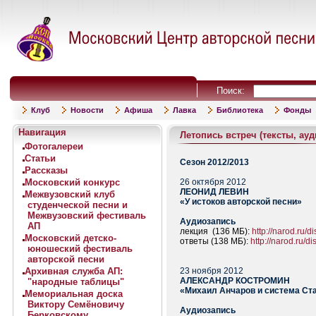
Поиск:
Клуб
Новости
Афиша
Лавка
Библиотека
Фонды
Навигация
Летопись встреч (тексты, ауд
Фотогалереи
Статьи
Сезон 2012/2013
Рассказы
Московский конкурс
26 октября 2012
ЛЕОНИД ЛЕВИН
Межвузовский клуб
«У истоков авторской песни»
студенческой песни и
Межвузовский фестиваль
Аудиозапись
АП
лекция (136 МБ):
http://narod.ru
Московский детско-
ответы (138 МБ):
http://narod.ru
юношеский фестиваль
авторской песни
Архивная служба АП:
23 ноября 2012
АЛЕКСАНДР КОСТРОМИН
"народные таблицы"
«Михаил Анчаров и система Ст
Мемориальная доска
Виктору Семёновичу
Аудиозапись
Берковскому