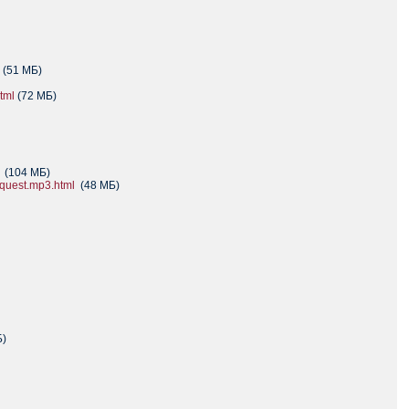
(51 МБ)
tml
(72 МБ)
(104 МБ)
quest.mp3.html
(48 МБ)
)