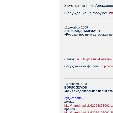
Заметки
Татьяны Алексеев
Обсуждение на форуме:
ht
___________________________
11 декабря 2009
АЛЕКСАНДР МИРЗАЯН
«Русская поэзия и авторская п
Статья:
А.З. Мирзаян. «Болящий
Обсуждение на форуме:
http://w
___________________________
14 января 2010
БОРИС ЖУКОВ
«Как самодеятельная песня ста
Аудиозапись
доклад
http://narod.ru/disk/6206885300
прения
http://narod.ru/disk/6206910600