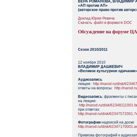
ВЕРА РОМАНОВА, ВЛАДИМИР А
«АП против АП»
(авторское право против авторс
Доклад Юрия Ревича
Скачать файл в формате DOC
Обсуждение на форуме ЦАП
Сезон 2010/2011
12 ноября 2010
ВЛАДИМИР ДАШКЕВИЧ
«Великое культурное одичание
Аудиозапись
лекция:
http://narod.ru/disk/62
ответы на вопросы:
http://naro
Видеозапись
: фрагменты с писа
на лекции:
http://narod.ru/disk/6234811100
при ответах:
http://narod.ru/disk/6234757200
Фотографии
надписей на доске
http://narod.ru/disk/62347170001
Привязка фотографий к аудиоза