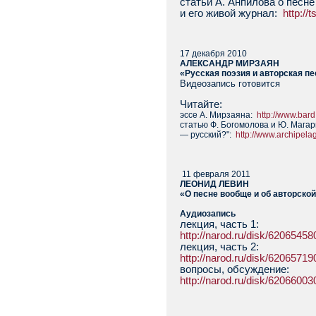
статьи А. Анпилова о песне
и его живой журнал:
http://
17 декабря 2010
АЛЕКСАНДР МИРЗАЯН
«Русская поэзия и авторская п
Видеозапись готовится
Читайте:
эссе А. Мирзаяна:
http://www.bard
статью Ф. Богомолова и Ю. Магар
— русский?":
http://www.archipela
11 февраля 2011
ЛЕОНИД ЛЕВИН
«О песне вообще и об авторской
Аудиозапись
лекция, часть 1:
http://narod.ru/disk/62065
лекция, часть 2:
http://narod.ru/disk/620657
вопросы, обсуждение:
http://narod.ru/disk/62066