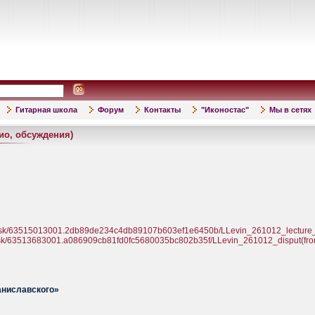
Гитарная школа
Форум
Контакты
"Иконостас"
Мы в сетях
ио, обсуждения)
/disk/63515013001.2db89de234c4db89107b603ef1e6450b/LLevin_261012_lecture_
/disk/63513683001.a086909cb81fd0fc5680035bc802b35f/LLevin_261012_disput(fr
аниславского»