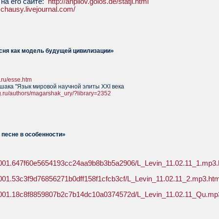
 на его сайте:
http://anpilov.golos.de/statji.html
tschausy.livejournal.com/
есня как модель будущей цивилизации»
.ru/esse.htm
шака "Язык мировой научной элиты XXI века
g.ru/authors/magarshak_ury/?library=2352
 песне в особенности»
458001.647f60e5654193cc24aa9b8b3b5a2906/L_Levin_11.02.11_1.mp3.
19001.53c3f9d76856271b0dff158f1cfcb3cf/L_Levin_11.02.11_2.mp3.htm
003001.18c8f8859807b2c7b14dc10a0374572d/L_Levin_11.02.11_Qu.mp