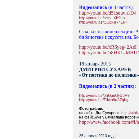
Видеозапись
(в 3 частях):
http://youtu.be/d51suuvn1D4
http://youtu.be/pYdc-Xb9blk
http://youtu.be/CGqxJr741RI
Ссылки на видеолекцию Але
библиотеке искусств им. Бог
http://youtu.be/xR6yeg42AeI
http://youtu.be/o8HKL-MHU
18 января 2013
ДМИТРИЙ СУХАРЕВ
«От поэтики до политики»
Видеозапись
(в 2 частях):
http://youtu.be/0nGgnQyDdVY
http://youtu.be/Tdwo9uA7qbg
Фотографии:
на сайте Дм. Сухарева:
http://suk
на фейсбуке у Вячеслава Короти
http://www.facebook.com/#!
26 апреля 2013 года