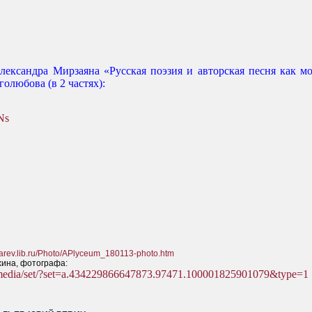
ксандра Мирзаяна «Русская поэзия и авторская песня как мод
олюбова (в 2 частях):
Ns
harev.lib.ru/Photo/APlyceum_180113-photo.htm
хина, фотографа:
/media/set/?set=a.434229866647873.97471.100001825901079&type=1