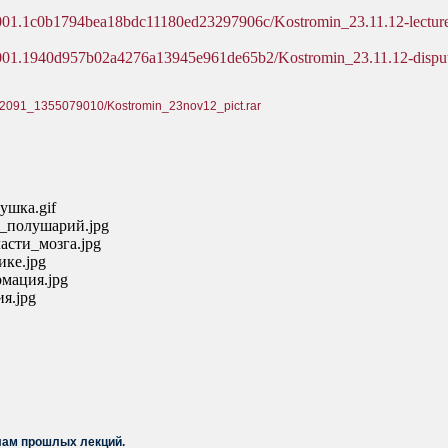
14001.1c0b1794bea18bdc11180ed23297906c/Kostromin_23.11.12-lectur
27001.1940d957b02a4276a13945e961de65b2/Kostromin_23.11.12-dispu
es/2091_1355079010/Kostromin_23nov12_pict.rar
шка.gif
полушарий.jpg
сти_мозга.jpg
ке.jpg
мация.jpg
я.jpg
лам прошлых лекций.