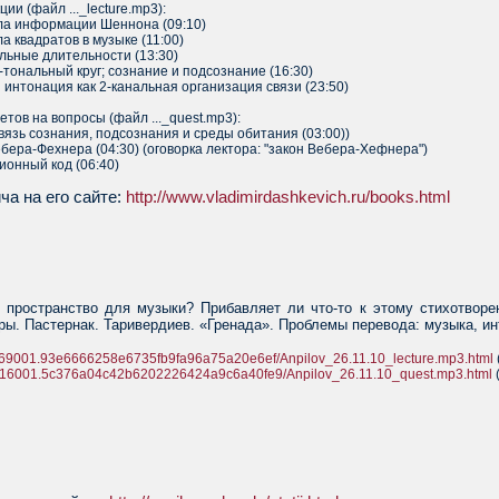
ии (файл ..._lecture.mp3):
ула информации Шеннона (09:10)
ла квадратов в музыке (11:00)
альные длительности (13:30)
о-тональный круг; сознание и подсознание (16:30)
 и интонация как 2-канальная организация связи (23:50)
тов на вопросы (файл ..._quest.mp3):
вязь сознания, подсознания и среды обитания (03:00))
ебера-Фехнера (04:30) (оговорка лектора: "закон Вебера-Хефнера")
ионный код (06:40)
ча на его сайте:
http://www.vladimirdashkevich.ru/books.html
 пространство для музыки? Прибавляет ли что-то к этому стихотвор
ы. Пастернак. Таривердиев. «Гренада». Проблемы перевода: музыка, инт
74269001.93e6666258e6735fb9fa96a75a20e6ef/Anpilov_26.11.10_lecture.mp3.html
74516001.5c376a04c42b6202226424a9c6a40fe9/Anpilov_26.11.10_quest.mp3.html