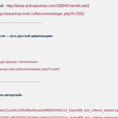
ой:
http://tania-al.livejournal.com/338949.html#cutid1
tp://www.ksp-msk.ru/forum/viewtopic.php?t=2352
_______________________
есня — путь русской цивилизации»
 дух врачует песнопенье»
ww.ksp-msk.ru/forum/viewtopic.php?t=2445
_______________________
ла авторской»
1.babe21a2e9c23852ff6e0bea8a4f9f0d/20090114_GukovBB_teor_chtenie_doklad.mp
1.8529451c9576f765745e0bfc2ebfa2c5/20100114_GukovBB_teor_chtenie_prenia.mp