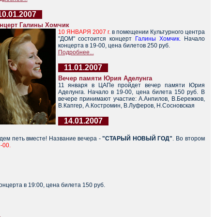
10.01.2007
нцерт Галины Хомчик
10 ЯНВАРЯ 2007 г.
в помещении Культурного центра
"ДОМ" состоится концерт
Галины Хомчик.
Начало
концерта в 19-00, цена билетов 250 руб.
Подробнее...
11.01.2007
Вечер памяти Юрия Аделунга
11 января в ЦАПе пройдет вечер памяти Юрия
Аделунга. Начало в 19-00, цена билета 150 руб. В
вечере принимают участие: А.Анпилов, В.Бережков,
В.Капгер, А.Костромин, В.Луферов, Н.Сосновская
14.01.2007
дем петь вместе! Название вечера -
"СТАРЫЙ НОВЫЙ ГО
Д"
. Во втором
-00.
нцерта в 19:00, цена билета 150 руб.