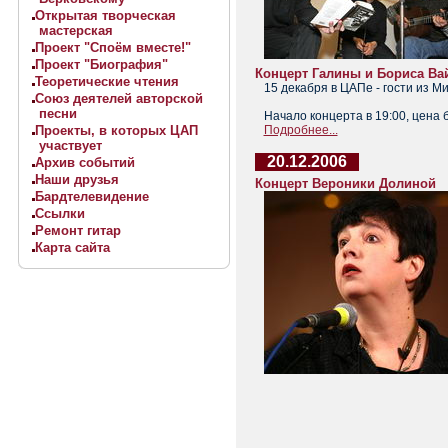
Открытая творческая
мастерская
Проект "Споём вместе!"
Проект "Биография"
Концерт Галины и Бориса Ва
Теоретические чтения
15 декабря в ЦАПе - гости из М
Союз деятелей авторской
песни
Начало концерта в 19:00, цена 
Проекты, в которых ЦАП
Подробнее...
участвует
20.12.2006
Архив событий
Наши друзья
Концерт Вероники Долиной
Бардтелевидение
Ссылки
Ремонт гитар
Карта сайта