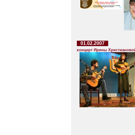
01.02.2007
концерт Ирины Христиановой