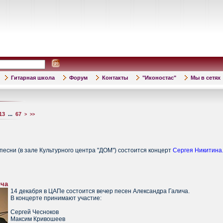
Гитарная школа
Форум
Контакты
"Иконостас"
Мы в сетях
13
...
67
>
>>
песни (в зале Культурного центра "ДОМ") состоится концерт
Сергея Никитина
ича
14 декабря в ЦАПе состоится вечер песен Александра Галича.
В концерте принимают участие:
Сергей Чесноков
Максим Кривошеев