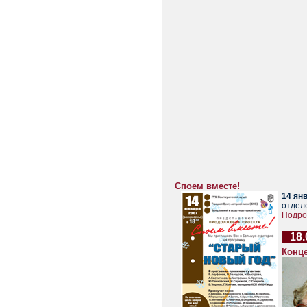
Споем вместе!
14 янв
отдел
Подроб
18.
Конц