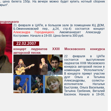
0, цена билета 150р. На вечере можно будет купить нотный сборник
крыл".
ородницкого
21 февраля в ЦАПе, в большом зале (в помещении КЦ ДОМ,
Б.Овчинниковский пер., д.24, стр.4) состоится концерт
Александра Городницкого
. Аккомпанирует Александр
Костромин. Начало в 19-00. Цена билета 300 руб.
22.02.2007
концерт лауреатов XXIII Московского конкурса
авторской песни.
22 февраля в ЦАПе
состоится выступление
лауреатов XXIII Московского
конкурса авторской песни в
номинации "Исполнитель".
В концерте примут участие
дуэт Ольга и Татьяна
Александровы, солисты-
исполнители Наталья
Быстрова, Ольга Васильева,
Татьяна Гребеник, Виталий
Басенок. Начало в 19-00,