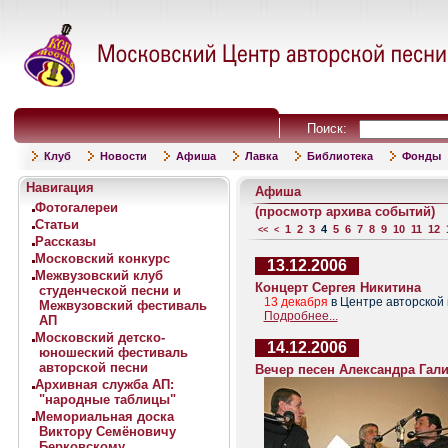
Поиск:
Клуб
Новости
Афиша
Лавка
Библиотека
Фонды
Навигация
Афиша
Фотогалереи
(просмотр архива событий)
Статьи
1
2
3
4
5
6
7
8
9
10
11
12
<<
<
Рассказы
Московский конкурс
13.12.2006
Межвузовский клуб
Концерт Сергея Никитина
студенческой песни и
13 декабря
в Центре авторской 
Межвузовский фестиваль
Подробнее...
АП
Московский детско-
14.12.2006
юношеский фестиваль
авторской песни
Вечер песен Александра Гал
Архивная служба АП:
"народные таблицы"
Мемориальная доска
Виктору Семёновичу
Берковскому