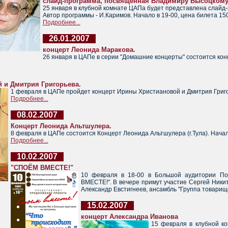
слайд-программа, посвященная Владимиру Высоцком
25 января в клубной комнате ЦАПа будет представлена слайд
Автор программы - И.Каримов. Начало в 19-00, цена билета 150
Подробнее...
26.01.2007
концерт Леонида Маракова.
26 января в ЦАПе в серии "Домашние концерты" состоится конц
 и Дмитрия Григорьева.
1 февраля в ЦАПе пройдет концерт Ирины Христиановой и Дмитрия Григор
Подробнее...
08.02.2007
Концерт Леонида Альтшулера.
8 февраля в ЦАПе состоится Концерт Леонида Альтшулера (г.Тула). Начало
Подробнее...
10.02.2007
"СПОЁМ ВМЕСТЕ!"
10 февраля в 18-00 в Большой аудитории По
ВМЕСТЕ!". В вечере примут участие Сергей Ники
Александр Евстигнеев, ансамбль "Группа товарище
15.02.2007
концерт Александра Иванова
15 февраля в клубной к