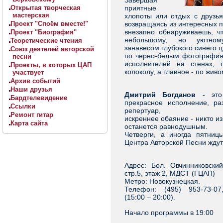
Завершая
Открытая творческая
приятные
мастерская
хлопоты или отдых с друзья
Проект "Споём вместе!"
возвращаясь из интересных 
внезапно обнаруживаешь, чт
Проект "Биография"
небольшому, но уютно
Теоретические чтения
занавесом глубокого синего ц
Союз деятелей авторской
по черно-белым фотография
песни
исполнителей на стенах, 
Проекты, в которых ЦАП
колоколу, а главное - по жив
участвует
Архив событий
Наши друзья
Дмитрий Богданов
- это
Бардтелевидение
прекрасное исполнение, ра
Ссылки
репертуар,
Ремонт гитар
искреннее обаяние - никто из
Карта сайта
останется равнодушным.
Четверги, а иногда пятниц
Центра Авторской Песни ждут
Адрес: Бол. Овчинниковский
стр.5, этаж 2, МДСТ (ГЦАП)
Метро: Новокузнецкая.
Телефон: (495) 953-73-07
(15:00 – 20:00).
Начало программы в 19:00