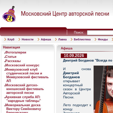
Поиск:
Клуб
Новости
Афиша
Лавка
Библиотека
Фонды
Навигация
Афиша
Фотогалереи
10.09.2026
Статьи
Дмитрий Богданов "Всегда по
Рассказы
Московский конкурс
И снова
Межвузовский клуб
Дмитрий
студенческой песни и
Богданов
Межвузовский фестиваль
АП
открывает
концертный
Московский детско-
юношеский фестиваль
сезон в Центре
авторской песни
Авторской
Архивная служба АП:
Песни.
"народные таблицы"
Лето подходит к
Мемориальная доска
Виктору Семёновичу
концу.
Берковскому