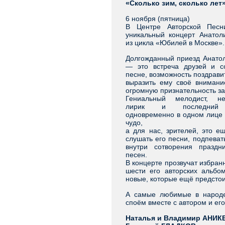
«Сколько зим, сколько лет
6 ноября (пятница)
В Центре Авторской Песн
уникальный концерт Анато
из цикла «Юбилей в Москве».
Долгожданный приезд Анатол
— это встреча друзей и с
песне, возможность поздрави
выразить ему своё внимани
огромную признательность за
Гениальный мелодист, не
лирик и последний 
одновременно в одном лице 
чудо,
а для нас, зрителей, это е
слушать его песни, подпеват
внутри сотворения празд
песен.
В концерте прозвучат избран
шести его авторских альбом
новые, которые ещё предстои
А самые любимые в народ
споём вместе с автором и его
Наталья и Владимир АНИ