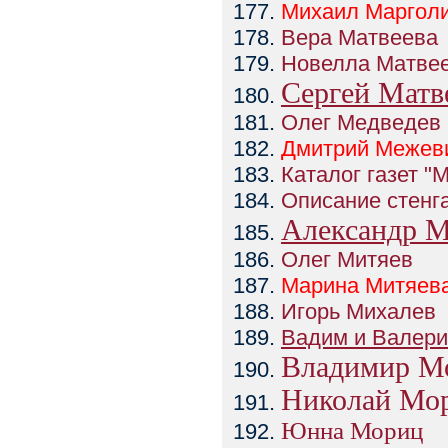
Михаил
Маргол
Вера Матвеева
Новелла Матве
Сергей Матв
Олег Медведев
Дмитрий
Межев
Каталог газет "
Описание стенг
Александр М
Олег Митяев
Марина
Митяев
Игорь Михалев
Вадим и Валер
Владимир М
Николай Мо
Юнна Мориц