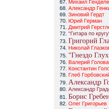
Михаил
Гендел
Александр
Генк
Зиновий
Гердт
Юрий
Герман
Дмитрий
Герстл
"Гитара по кругу
Григорий Гл
Николай
Глазко
"Гнездо Глух
Валерий
Голова
Константин
Гол
Глеб
Горбовски
Александр Г
Александр Град
Борис Гребе
Олег
Григорьев