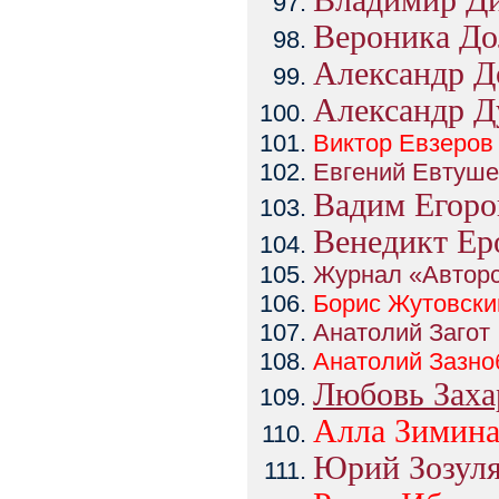
Владимир Ди
Вероника До
Александр Д
Александр Д
Виктор
Евзеров
Евгений Евтуше
Вадим Егоро
Венедикт Ер
Журнал «Авторс
Борис
Жутовски
Анатолий Загот
Анатолий
Зазно
Любовь Заха
Алла
Зимин
Юрий Зозуля