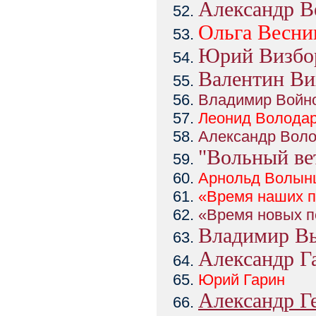
Александр В
Ольга
Ве
сни
Юрий Визбо
Валентин Ви
Владимир Войн
Леонид
Володар
Александр Вол
"Вольный ве
Арнольд
Волын
«Время наших п
«Время новых п
Владимир В
Александр Г
Юрий
Гарин
Александр Г