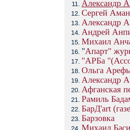
Александр А
Сергей Аман
Александр А
Андрей Анп
Михаил Анч
"
Апарт" жур
"АРБа "(Асс
Ольга Арефь
Александр А
Афганская п
Рамиль Бад
БарД'art (газ
Барзовка
Михаил Бас