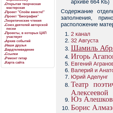
архиве 664 КБ)
Открытая творческая
мастерская
Содержание отдел
Проект "Споём вместе!"
Проект "Биография"
заполнения, при
Теоретические чтения
расположение мате
Союз деятелей авторской
песни
2 канал
Проекты, в которых ЦАП
участвует
32 Августа
Архив событий
Наши друзья
Шамиль Абр
Бардтелевидение
Ссылки
Игорь Агапо
Ремонт гитар
Карта сайта
Евгений Аграно
Валерий и Анат
Юрий Аделунг
Театр поэт
Алексеевой
Юз Алешков
Борис Алмаз