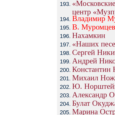
«Московски
центр «Муз
Владимир
М
В.
Муромце
Нахамкин
«Наших песе
Сергей Ники
Андрей Ник
Константин 
Михаил Нож
Ю. Норштей
Александр 
Булат Окудж
Марина Остр