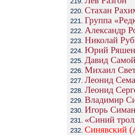
Лев Разгон
Стахан Рахи
Группа «Ред
Александр Р
Николай Руб
Юрий Ряшен
Давид Само
Михаил Све
Леонид Сема
Леонид Серг
Владимир С
Игорь Симан
«Синий трол
Синявский (