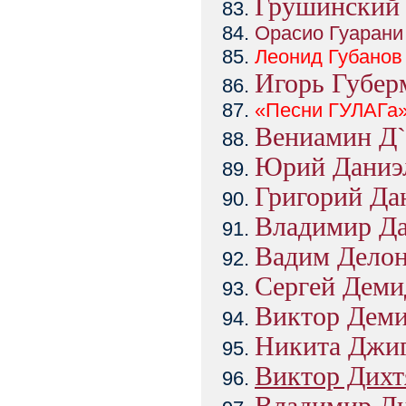
Грушинский 
Орасио Гуарани
Леонид
Губанов
Игорь Губер
«Песни ГУЛАГа
Вениамин Д
Юрий Даниэ
Григорий Да
Владимир Д
Вадим Дело
Сергей Деми
Виктор Дем
Никита Джи
Виктор Дихт