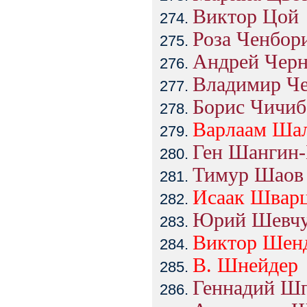
Виктор Цой
Роза Ченбор
Андрей Чер
Владимир Ч
Борис Чичиб
Варлаам
Шал
Ген Шангин-
Тимур Шаов
Исаак
Швар
Юрий Шевч
Виктор
Шенд
В.
Шнейдер
Геннадий Ш