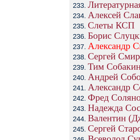
Литературна
Алексей Сла
Слеты КСП
Борис Слуцк
Александр
С
Сергей Смир
Тим Собаки
Андрей Собо
Александр 
Фред Солян
Надежда Сос
Валентин (Д
Сергей Стар
Всеволод Су