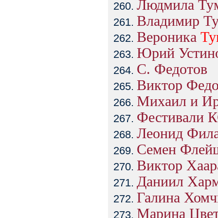
Людмила Ту
Владимир Т
Вероника
Ту
Юрий Устин
С. Федотов
Виктор Фед
Михаил и И
Фестивали 
Леонид Фила
Семен Флей
Виктор Хаар
Даниил Хар
Галина Хомч
Марина Цвет