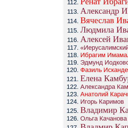
Ренат Ибраг
Александр И
Вячеслав Ив
Людмила Ив
Алексей Ива
«Иерусалимски
Ибрагим
Имама
Эдмунд Иодков
Фазиль
Исканде
Елена Камбу
Александра Ка
Анатолий
Карач
Игорь Каримов
Владимир К
Ольга Качанова
Владмир Кап