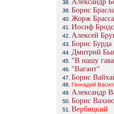
Александр Б
Борис Брасл
Жорж Брасса
Иосиф Брод
Алексей Бру
Борис Бурда
Дмитрий Бы
"В нашу гава
"Вагант"
Борис Вайха
Геннадий
Васил
Александр В
Борис Вахн
В
ербицкий