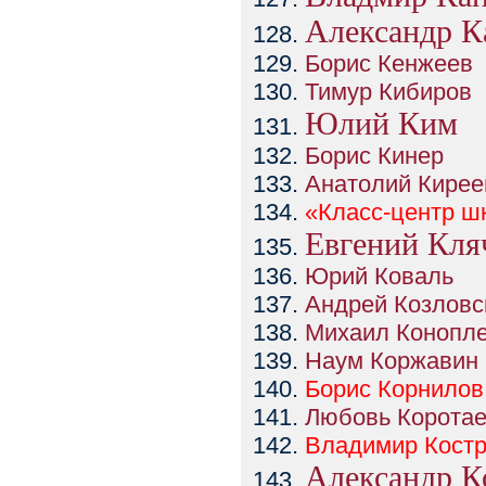
Александр К
Борис Кенжеев
Тимур Кибиров
Юлий Ким
Борис Кинер
Анатолий Кирее
«Класс-центр 
Евгений Кля
Юрий Коваль
Андрей Козловс
Михаил Конопл
Наум Коржавин
Борис
Корнилов
Любовь Корота
Владимир
Кост
Александр К