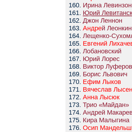
Ирина Левинзон
Юрий Левитанс
Джон Леннон
Андре
й Леонкин
Лещенко-Сухом
Евгений
Лихаче
Лобановский
Юрий Лорес
Виктор Луферо
Борис Львович
Ефим
Лыков
Вячеслав
Лысен
Анна
Лысюк
Трио «Майдан»
Андрей Макаре
Кира Малыгина
Осип
Мандельш