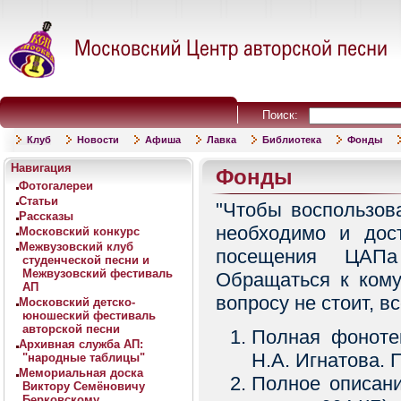
Поиск:
Клуб
Новости
Афиша
Лавка
Библиотека
Фонды
Навигация
Фонды
Фотогалереи
Статьи
"Чтобы воспользов
Рассказы
необходимо и дос
Московский конкурс
Межвузовский клуб
посещения ЦАПа
студенческой песни и
Межвузовский фестиваль
Обращаться к кому
АП
вопросу не стоит, в
Московский детско-
юношеский фестиваль
авторской песни
Полная фоноте
Архивная служба АП:
Н.А. Игнатова.
"народные таблицы"
Мемориальная доска
Полное описани
Виктору Семёновичу
Берковскому