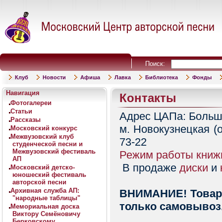
Поиск:
Клуб
Новости
Афиша
Лавка
Библиотека
Фонды
Навигация
Контакты
Фотогалереи
Статьи
Адрес ЦАПа: Большой
Рассказы
м. Hовокузнецкая (ок
Московский конкурс
Межвузовский клуб
73-22
студенческой песни и
Межвузовский фестиваль
Режим работы книж
АП
В продаже
диски
и
Московский детско-
юношеский фестиваль
авторской песни
Архивная служба АП:
ВНИМАНИЕ! Товары
"народные таблицы"
только самовывоз
Мемориальная доска
Виктору Семёновичу
Берковскому