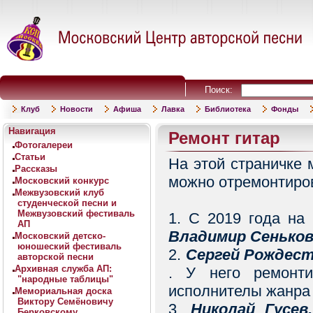
Поиск:
Клуб
Новости
Афиша
Лавка
Библиотека
Фонды
Навигация
Ремонт гитар
Фотогалереи
Статьи
На этой страничке
Рассказы
можно отремонтиро
Московский конкурс
Межвузовский клуб
студенческой песни и
Межвузовский фестиваль
1. С 2019 года на
АП
Владимир Сенько
Московский детско-
юношеский фестиваль
2.
Сергей Рождест
авторской песни
Архивная служба АП:
. У него ремонт
"народные таблицы"
исполнителы жанра
Мемориальная доска
Виктору Семёновичу
3.
Николай Гусев.
Берковскому