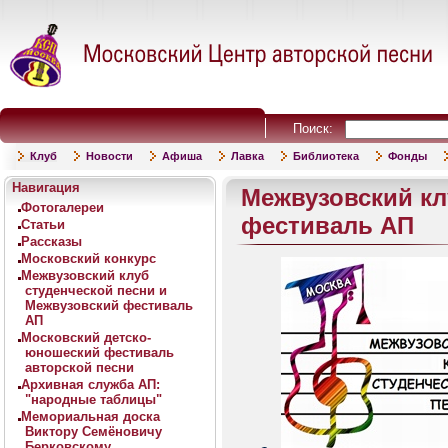
Поиск:
Клуб
Новости
Афиша
Лавка
Библиотека
Фонды
Навигация
Межвузовский кл
Фотогалереи
фестиваль АП
Статьи
Рассказы
Московский конкурс
Межвузовский клуб
студенческой песни и
Межвузовский фестиваль
АП
Московский детско-
юношеский фестиваль
авторской песни
Архивная служба АП:
"народные таблицы"
Мемориальная доска
Виктору Семёновичу
Берковскому