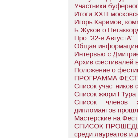
Участники буферног
Итоги XXIII московс
Игорь Каримов, ком
Б.Жуков о Петаккор
Про "32-е АвгустА"
Общая информаци
Интервью с Дмитри
Архив фестивалей 
Положение о фести
ПРОГРАММА ФЕС
Список участников 
Список жюри I Тура
Список членов 
дипломантов прошл
Мастерские на Фес
СПИСОК ПРОШЕДШИХ
среди лауреатов и 