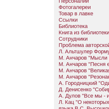
Персоналии
Фотогалереи
Товар в лавке
Ссылки
Библиотека
Книга из библиотек
Сотрудники
Проблема авторско
Л. Альтшулер Форму
М. Анчаров "Мысли 
М. Анчаров "Песня 
М. Анчаров "Велика
М. Анчаров "Резона
А. Городницкий "Оди
Д. Денисенко "Собир
А. Дулов "Все мы - 
Л. Кац "О некоторы
языка В.С. Высоцког