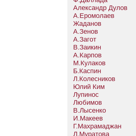
Александр Дулов
А.Еромолаев
Жаданов
А.Зенов
А.Загот
В.Заикин
А.Карпов
М.Кулаков
Б.Каспин
Л.Колесников
Юлий Ким
Лупинос
Любимов
В.Лысенко
И.Макеев
Г.Махрамаджан
Л.Муратова