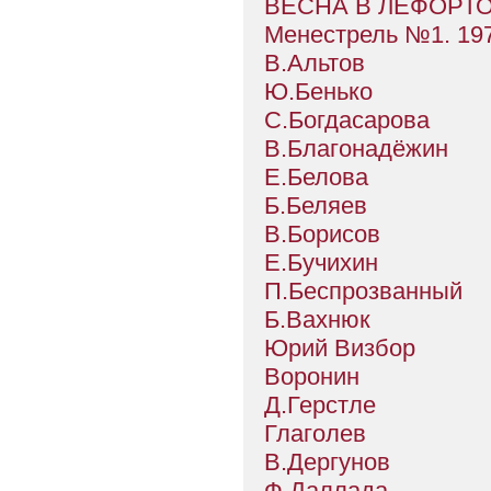
ВЕСНА В ЛЕФОРТОВ
Менестрель №1. 197
В.Альтов
Ю.Бенько
С.Богдасарова
В.Благонадёжин
Е.Белова
Б.Беляев
В.Борисов
Е.Бучихин
П.Беспрозванный
Б.Вахнюк
Юрий Визбор
Воронин
Д.Герстле
Глаголев
В.Дергунов
Ф.Даллада