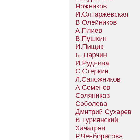
Ножников
И.Олтаржевская
В Олейников
А.Плиев
В.Пушкин
И.Пищик
Б. Парчин
И.Руднева
С.Стеркин
Л.Сапожников
А.Семенов
Соляников
Соболева
Дмитрий Сухарев
В.Туриянский
Хачатрян
Р.Ченборисова