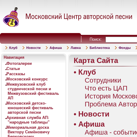
Поиск:
Клуб
Новости
Афиша
Лавка
Библиотека
Фонды
Навигация
Карта Сайта
Фотогалереи
Статьи
•
Клуб
Рассказы
Сотрудники
Московский конкурс
Межвузовский клуб
Что есть ЦАП
студенческой песни и
Межвузовский фестиваль
История Москов
АП
Проблема Автор
Московский детско-
юношеский фестиваль
•
Новости
авторской песни
Архивная служба АП:
"народные таблицы"
•
Афиша
Мемориальная доска
Афиша - событи
Виктору Семёновичу
Берковскому