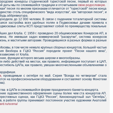
ородские конкурсы студенческой туристской песни, первый из которых
этой даты мы по сложившейся традиции и отсчитываем
свою родословную.
ая" песня по многим признакам отличается от "туристской" песни конца
нство столь специфического "вида искусства", как "авторская песня", и
будь аббревиатура.
доходила до 12 000 человек. В связи с падением тоталитарной системы
аяся застройка всех удобных полян в Подмосковье дачами привела к
Подмосковье слеты КСП представляют собой по преимуществу локальные
ших дел Клуба. С 1959 г. проведено 20 общемосковских Конкурсов АП, в
ена. Не имевшая задач коммерческой "раскрутки", система конкурсов
изнь, и маститыми авторами. Проводившиеся в разных формах в разные
Москвы, в том числе немало крупных сборных концертов, большей частью
я Визбора в ГЦКЗ "Россия" породили проект "Песни нашего века",
езависимо от Клуба.
ние, функции которого весьма широки и многообразны.
х-либо действий на местах, как правило, информация поступает в ЦАП,
Вестибюль ЦАПа, как правило, увешан многочисленными объявлениями о
бардафиши.
м,
проводимым с октября по май. Серия "Всегда по четвергам" стала
аются на профессиональном оборудовании и составляют основу Фонотеки
ва).
ества в ЦАПе в сложившейся форме праздничного банкета-концерта.
ление художественного оформления сцены более чем ста концертов АП.
стижных сценах, как ГЦКЗ "Россия", Киноконцертный зал "Октябрь",
в, в работе группы принимают постоянное участие художники Анатолий
ard.ru/scena/