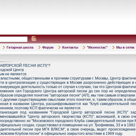
Гитарная школа
Форум
Контакты
"Иконостас"
Мы в сетях
 АВТОРСКОЙ ПЕСНИ (КСП)"?
родской Центр
вым не является.
 властными, общественными и прочими структурами г. Москвы, Центр фактиче
сти в централизации у существующих в Москве разрозненно действующих в о
нирующую деятельность только от случая к случаю, так что Центром фактиче
ложения сил Городского Центра авторской песни до сих пор не определен
бразом определяя понятие "авторская песня" (АП), мы тем самым отвергаем
 с другими существующими смыслами этого понятия, и, таким образом, в общ
анная в названии Центра, расшифровывается как "Клуб самодеятельной пе
ением, поэтому КСП фактически не является.
ганизация под названием "Городской Центр авторской песни (КСП)" зар
меновавшейся "Центр авторского творчества (КСП)", возникшей, в свою оч
осредственно из "Московского городского Клуба самодеятельной песни при М
л официально создан, существовал в помещении на ул. Трофимова, 33 и в 1982
одеятельной песни при МГК ВЛКСМ", в свою очередь, ведет происхождение 
овским Клубом песни" и официально закрытого властями в 1969 году.