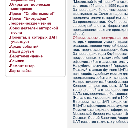
"Московский Клуб песни", в сво
Открытая творческая
состоялся 26 апреля 1959 года в
мастерская
За прошедшие более чем сорок л
Проект "Споём вместе!"
шестидесятых. Хочется надеяться
продолжателями которой мы воле
Проект "Биография"
За прошедшие годы Клуб прове
Теоретические чтения
загородный слет из формы своб
Союз деятелей авторской
прекращению практики проведен
песни
сборы).
Проекты, в которых ЦАП
Общемосковские конкурсы авторо
участвует
которых приняли участие практ
оказалась вполне живучей формо
Архив событий
годы творческие мастерские был
Наши друзья
За прошедшие годы Клуб провел 
Бардтелевидение
приуроченных к каким-либо со
Ссылки
оформившийся в самостоятельную
Ремонт гитар
На рубеже тысячелетий Городско
Пожалуй, главная функция ЦАПа 
Карта сайта
являющийся удобным местом для 
предстоящих событиях - концерта
На протяжении всей своей истор
Концертная деятельность ЦАП
традиционной, а в последнее вр
ЦАПа (звукорежиссер большинств
(Начало всех мероприятий в 19.00
В то время, когда ЦАП находился
В ЦАПе сформировалась художес
Помимо еженедельно оформляемо
Московский Дворец молодежи, Це
Орышак, Сергей Баночкин, Андре
ЦАП известен также как учебное