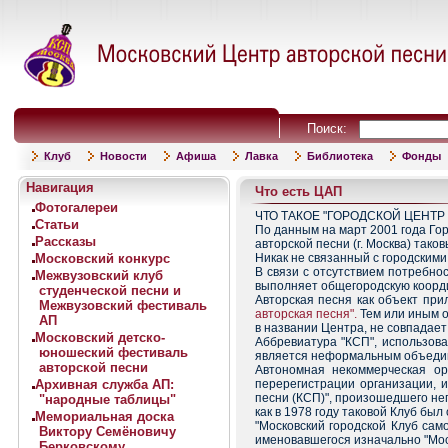
Поиск:
Клуб
Новости
Афиша
Лавка
Библиотека
Фонды
Навигация
Что есть ЦАП
Фотогалереи
ЧТО ТАКОЕ "ГОРОДСКОЙ ЦЕНТР
Статьи
По данным на март 2001 года Го
Рассказы
авторской песни (г. Москва) тако
Московский конкурс
Никак не связанный с городскими
В связи с отсутствием потребно
Межвузовский клуб
выполняет общегородскую коорди
студенческой песни и
Авторская песня как объект при
Межвузовский фестиваль
авторская песня".
Тем или иным о
АП
в названии Центра, не совпадает
Московский детско-
Аббревиатура "КСП", использов
юношеский фестиваль
является неформальным объедин
авторской песни
Автономная некоммерческая ор
Архивная служба АП:
перерегистрации организации, и
песни (КСП)", произошедшего неп
"народные таблицы"
как в 1978 году таковой Клуб бы
Мемориальная доска
"Московский городской Клуб сам
Виктору Семёновичу
именовавшегося изначально "Моск
Берковскому