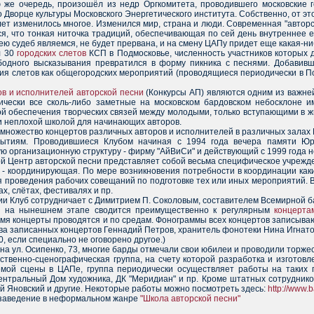
ю же очередь, произошёл из недр Оргкомитета, проводившего московские г
о Дворце культуры Московского Энергетического института. Собственно, от 
ет изменилось многое. Изменился мир, страна и люди. Современная "авторск
, что тонкая ниточка традиций, обеспечивающая по сей день внутреннее еди
ю судеб являемся, не будет прервана, и на смену ЦАПу придет еще какая-ни
л 30
городских слетов
КСП в Подмосковье, численность участников которых 
одного высказывания превратился в форму пикника с песнями. Добавивш
ия слетов как общегородских мероприятий (проводящиеся периодически в 
в и исполнителей авторской песни
(Конкурсы АП) являются одним из важней
ически все сколь-либо заметные на московском бардовском небосклоне им
й обеспечения творческих связей между молодыми, только вступающими в ж
и неплохой школой для начинающих авторов.
множество концертов различных авторов и исполнителей в различных залах 
бытиям. Проводившиеся Клубом начиная с 1994 года вечера памяти Юри
 организационную структуру - фирму "АйВиСи" и действующий с 1999 года н
й Центр авторской песни представляет собой весьма специфическое учрежде
- координирующая. По мере возникновения потребности в координации каки
проведения рабочих совещаний по подготовке тех или иных мероприятий. 
х, слётах, фестивалях и пр.
ии Клуб сотрудничает с Димитрием П. Соколовым, составителем Всемирной 
а на нынешнем этапе сводится преимущественно к регулярным
концерта
емя концерты проводятся и по средам. Фонограммы всех концертов записыв
а записанных концертов Геннадий Петров, хранитель фонотеки Нина Игнато
, если специально не оговорено другое.)
 на ул. Осипенко, 73, многие барды отмечали свои юбилеи и проводили торж
твенно-сценографическая группа, на счету которой разработка и изготов
й сцены в ЦАПе, группа периодически осуществляет работы на таких пре
нтральный Дом художника, ДК "Меридиан" и пр. Кроме штатных сотруднико
й Яновский и другие. Некоторые работы можно посмотреть здесь:
http://www.b
 заведение в неформальном жанре
"Школа авторской песни"