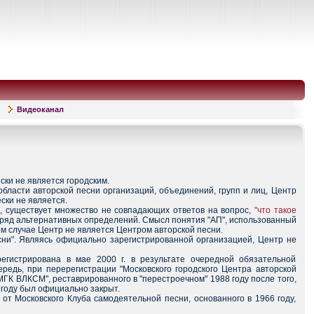
Видеоканал
ски не является городским.
бласти авторской песни организаций, объединений, групп и лиц, Центр
ски не является.
а, существует множество не совпадающих ответов на вопрос,
"что такое
 ряд альтернативных определений. Смысл понятия "АП", использованный
ем случае Центр не является Центром авторской песни.
сни". Являясь официально зарегистрированной организацией, Центр не
егистрирована в мае 2000 г. в результате очередной обязательной
ередь, при перерегистрации "Московского городского Центра авторской
ГК ВЛКСМ", реставрированного в "перестроечном" 1988 году после того,
 году был официально закрыт.
от Московского Клуба самодеятельной песни, основанного в 1966 году,