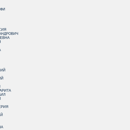
 «СКАЙ»
ИФИ
СИЯ
САНДРОВИЧ
АЕВНА
Я
А
РИЙ
В АНТОН
ИЙ
Й
АРИТА
АИЛ
Й
ЕРИЯ
ИЙ
НА