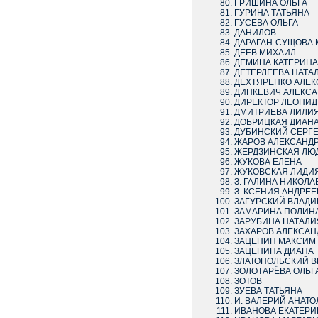
ГРИШИНА ОЛЬГА
ГУРИНА ТАТЬЯНА
ГУСЕВА ОЛЬГА
ДАНИЛОВ
ДАРАГАН-СУЩОВА
ДЕЕВ МИХАИЛ
ДЕМИНА КАТЕРИНА
ДЕТЕРЛЕЕВА НАТА
ДЕХТЯРЕНКО АЛЕК
ДИНКЕВИЧ АЛЕКСА
ДИРЕКТОР ЛЕОНИД
ДМИТРИЕВА ЛИЛИ
ДОБРИЦКАЯ ДИАН
ДУБИНСКИЙ СЕРГ
ЖАРОВ АЛЕКСАНД
ЖЕРДЗИНСКАЯ ЛЮ
ЖУКОВА ЕЛЕНА
ЖУКОВСКАЯ ЛИДИ
З. ГАЛИНА НИКОЛА
З. КСЕНИЯ АНДРЕ
ЗАГУРСКИЙ ВЛАД
ЗАМАРИНА ПОЛИН
ЗАРУБИНА НАТАЛИ
ЗАХАРОВ АЛЕКСАН
ЗАЦЕПИН МАКСИМ
ЗАЦЕПИНА ДИАНА
ЗЛАТОПОЛЬСКИЙ В
ЗОЛОТАРЁВА ОЛЬГ
ЗОТОВ
ЗУЕВА ТАТЬЯНА
И. ВАЛЕРИЙ АНАТ
ИВАНОВА ЕКАТЕРИ