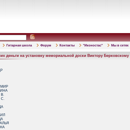
Гитарная школа
Форум
Контакты
"Иконостас"
Мы в сетях
ших деньги на установку мемориальной доски Виктору Берковскому
ДР
ИМИР
РИНА
В.
С.
ДА
АИЛ
ДА
АЛЬЯ
НА