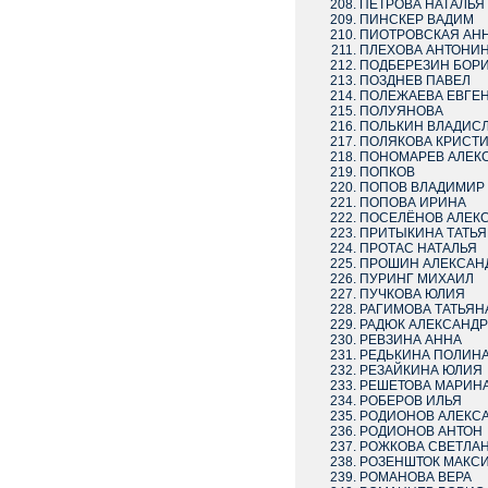
ПЕТРОВА НАТАЛЬЯ
ПИНСКЕР ВАДИМ
ПИОТРОВСКАЯ АН
ПЛЕХОВА АНТОНИ
ПОДБЕРЕЗИН БОР
ПОЗДНЕВ ПАВЕЛ
ПОЛЕЖАЕВА ЕВГЕ
ПОЛУЯНОВА
ПОЛЬКИН ВЛАДИС
ПОЛЯКОВА КРИСТ
ПОНОМАРЕВ АЛЕК
ПОПКОВ
ПОПОВ ВЛАДИМИР
ПОПОВА ИРИНА
ПОСЕЛЁНОВ АЛЕК
ПРИТЫКИНА ТАТЬЯ
ПРОТАС НАТАЛЬЯ
ПРОШИН АЛЕКСАН
ПУРИНГ МИХАИЛ
ПУЧКОВА ЮЛИЯ
РАГИМОВА ТАТЬЯН
РАДЮК АЛЕКСАНДР
РЕВЗИНА АННА
РЕДЬКИНА ПОЛИН
РЕЗАЙКИНА ЮЛИЯ
РЕШЕТОВА МАРИН
РОБЕРОВ ИЛЬЯ
РОДИОНОВ АЛЕКС
РОДИОНОВ АНТОН
РОЖКОВА СВЕТЛА
РОЗЕНШТОК МАКС
РОМАНОВА ВЕРА