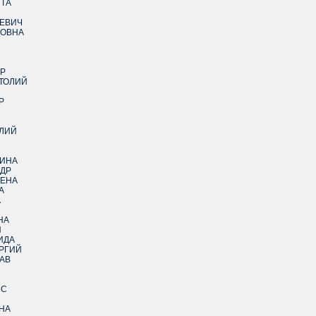
ТА
ЬЕВИЧ
РОВНА
Р
ТОЛИЙ
Р
ЛИЙ
ТИНА
ДР
ЛЕНА
А
А
НА
Й
ИДА
РГИЙ
АВ
ИС
НА