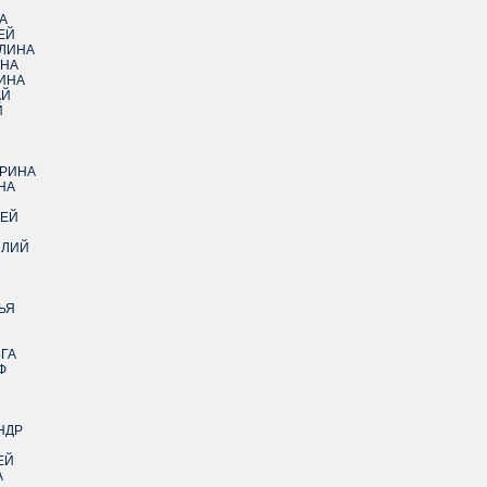
А
ЕЙ
ЛИНА
ЕНА
ИНА
АЙ
Й
Й
ЕРИНА
НА
СЕЙ
ИЛИЙ
ЬЯ
ГА
Ф
НДР
ЕЙ
А