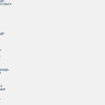
НДР
 ОЛЬГА
Я
НДР
А
Р
НАИДА
Й
ГА
МИР
Р