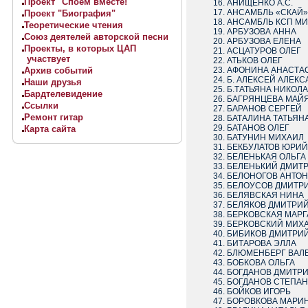
Проект "Споём вместе!"
АНИЩЕНКО А.С.
АНСАМБЛЬ
Проект "Биография"
АНСАМБЛЬ КСП М
Теоретические чтения
АРБУЗОВА АННА
Союз деятелей авторской песни
АРБУЗОВА ЕЛЕНА
Проекты, в которых ЦАП
АСЦАТУРОВ ОЛЕГ
участвует
АТЬКОВ ОЛЕГ
Архив событий
АФОНИНА АНАСТА
Б. АЛЕКСЕЙ АЛЕК
Наши друзья
Б.ТАТЬЯНА НИКОЛ
Бардтелевидение
БАГРЯНЦЕВА МАЙ
Ссылки
БАРАНОВ СЕРГЕЙ
Ремонт гитар
БАТАЛИНА ТАТЬЯН
БАТАНОВ ОЛЕГ
Карта сайта
БАТУНИН МИХАИЛ
БЕКБУЛАТОВ ЮРИЙ
БЕЛЕНЬКАЯ ОЛЬГА
БЕЛЕНЬКИЙ ДМИТ
БЕЛОНОГО
БЕЛОУСОВ ДМИТР
БЕЛЯВСКАЯ НИНА
БЕЛЯКОВ ДМИТРИ
БЕРКОВСКАЯ МАРГ
БЕРКОВСКИЙ МИХ
БИБИКОВ ДМИТРИ
БИТАРОВА ЭЛЛА
БЛЮМЕНБЕРГ ВАЛ
БОБКОВА ОЛЬГА
БОГДАНОВ ДМИТР
БОГДАНОВ СТЕПАН
БОЙКОВ ИГОРЬ
БОРОВКОВА МАРИ