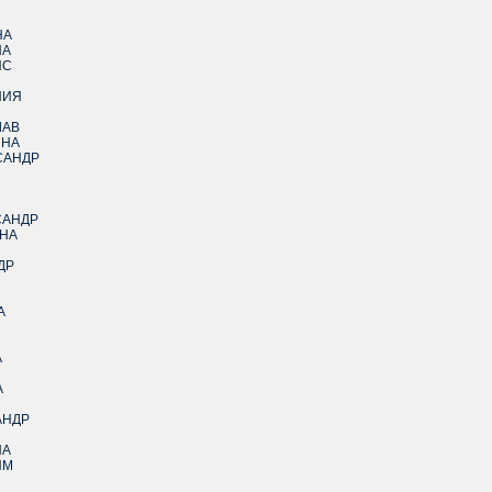
НА
НА
ИС
НИЯ
ЛАВ
ИНА
САНДР
САНДР
НА
ДР
А
А
А
АНДР
НА
ИМ