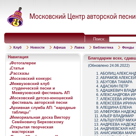
Поиск:
Клуб
Новости
Афиша
Лавка
Библиотека
Фонды
Навигация
Благодарим всех, сдав
Фотогалереи
(Обновлено 24.06.2022)
Статьи
Рассказы
АБОЛИЦ АЛЕКСАН
АБРАМОВ АЛЕКСЕЙ
Московский конкурс
АБУГОВА ТАМАРА
Межвузовский клуб
АДАСКИН ПЕТР
студенческой песни и
АДАШКЕВИЧ ВЛАД
Межвузовский фестиваль АП
АЛЕКСАНДРОВА И
Московский детско-юношеский
АЛЕКСЕЕВА ИРИНА 
фестиваль авторской песни
АЛЕКСЕЕВА ИРИНА 
Архивная служба АП: "народные
АЛЕШИНА ЕЛЕНА
АЛФЁРОВА НАДЕЖ
таблицы"
АЛЬЕР ВЛАДИМИР
Мемориальная доска Виктору
АЛЬТШУЛЛЕР МИХ
Семёновичу Берковскому
АНДРЕЕВА НАДЕЖ
Открытая творческая
АНДРИЕВСКАЯ НАТ
мастерская
АНИСИМОВА МАРИ