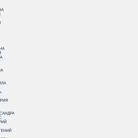
НА
Й
Й
Й
А
НА
Й
А
НА
ИЛА
Ь
ОРИЯ
САНДРА
С
РИЙ
ГЕНИЙ