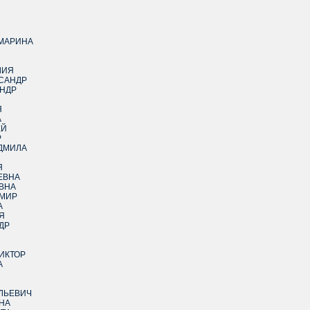
 МАРИНА
ЛИЯ
САНДР
НДР
Я
А
ЕЙ
Р
ДМИЛА
Я
ЕВНА
ЕВНА
ИМИР
А
Я
ДР
ИКТОР
А
ОЛЬЕВИЧ
НА