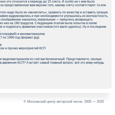
но это относится к периоду до 15 слета. И особо не с кем было
за представленную вам версию того, какому слету соответствует та или
того надо было их «вычислить», сравнить по качеству и оставить лучшую
ии кадрировались и при необходимости улучшалась их контрастность.
в) изображение оказалось зеркальным — пришлось возвращать
из них на 180 градусов. Следующим этапом была попытка в папке
ие и подписать фамилии участников (что мало удалось). Ну и последним
.
фотографий) и киноматериалов:
7 по 1990 год (формат jpg)
д
есни и прочих мероприятий КСП
 и видеоматериалов по слетам бесконечный. Представляете, сколько
 движения КСП? А встаёт самый главный вопрос: всё это кому-нибудь
© Московский центр авторской песни, 2005 — 2025