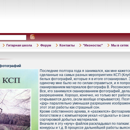
Гитарная школа
Форум
Контакты
"Иконостас"
Мы в сетях
 фотографий
Последние полтора года я занимался, как мне кажетс
сделанные на самых разных мероприятиях КСП (Клуб
белых фотографий, которые я в итоге отсканировал. 
одиночку мне было не по силам справиться, и я попр
сканированием материалов фотографа В. Россинского
Все, кто занимался сканированием фотографий, дела
разрешением. Хорошо, конечно, но только вот работа
открываются долго, (если вообще открываются). Поэт
«jpg» параллельно уменьшая разрешение изображени
этот этап работы как страшный сон.
Кроме собственного архива, я «разжился» фотоархива
богатством и с компьютером уехал «отдыхать» в сана
сортировкой добытых материалов.
Вначале я эту «кучу» файлов раскладывал по папкам: 
конкурсы и т.д. В процессе дальнейшей работы выясн