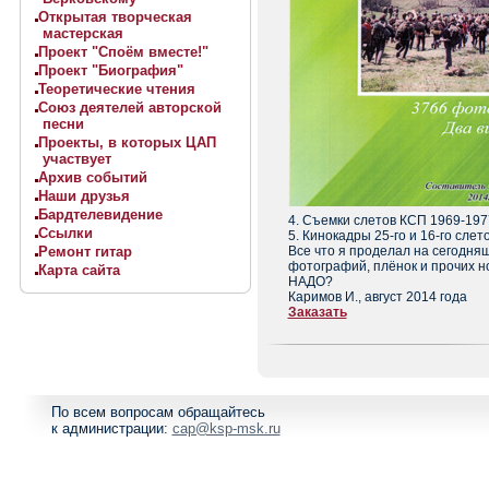
Открытая творческая
мастерская
Проект "Споём вместе!"
Проект "Биография"
Теоретические чтения
Союз деятелей авторской
песни
Проекты, в которых ЦАП
участвует
Архив событий
Наши друзья
Бардтелевидение
4. Съемки слетов КСП 1969-197
Ссылки
5. Кинокадры 25-го и 16-го слет
Ремонт гитар
Все что я проделал на сегодня
фотографий, плёнок и прочих н
Карта сайта
НАДО?
Каримов И., август 2014 года
Заказать
По всем вопросам обращайтесь
к администрации:
cap@ksp-msk.ru