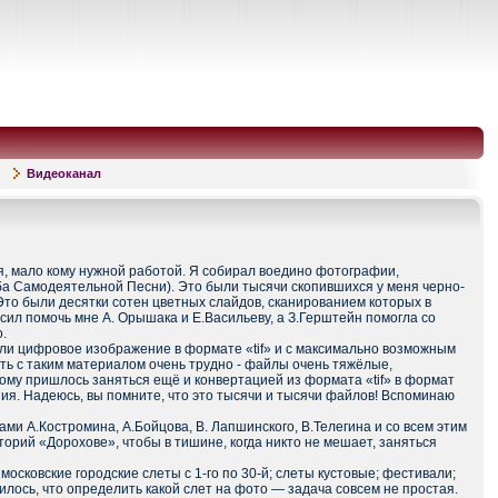
Видеоканал
я, мало кому нужной работой. Я собирал воедино фотографии,
а Самодеятельной Песни). Это были тысячи скопившихся у меня черно-
Это были десятки сотен цветных слайдов, сканированием которых в
осил помочь мне А. Орышака и Е.Васильеву, а З.Герштейн помогла со
.
ли цифровое изображение в формате «tif» и с максимально возможным
ть с таким материалом очень трудно - файлы очень тяжёлые,
ому пришлось заняться ещё и конвертацией из формата «tif» в формат
я. Надеюсь, вы помните, что это тысячи и тысячи файлов! Вспоминаю
ми А.Костромина, А.Бойцова, В. Лапшинского, В.Телегина и со всем этим
торий «Дорохове», чтобы в тишине, когда никто не мешает, заняться
московские городские слеты с 1-го по 30-й; слеты кустовые; фестивали;
илось, что определить какой слет на фото — задача совсем не простая.