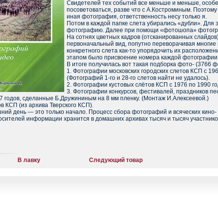
Свидетелей тех событий все меньше и меньше, особен
посоветоваться, разве что с А.Костроминым. Поэтому 
иная фотография, ответственность несу только я.
Потом в каждой папке слета убирались «дубли». Для э
фотографию. Далее при помощи «фотошопа» фотограф
На сотнях цветных кадров (отсканированных слайдо
первоначальный вид, попутно переворачивая многие 
конкретного слета как-то упорядочить их расположен
этапом было присвоение номера каждой фотографии
В итоге получилась вот такая подборка фото- (3766 
1. Фотографии московских городских слетов КСП с 196
(Фотографий 1-го и 28-го слетов найти не удалось).
2. Фотографии кустовых слётов КСП с 1976 по 1990 го
3. Фотографии конкурсов, фестивалей, праздников п
7 годов, сделанные Б.Дружининым на 8 мм пленку. (Монтаж И.Алексеевой.)
ов КСП (из архива Тверского КСП).
шний день — это только начало. Процесс сбора фотографий и всяческих кино-
осителей информации хранится в домашних архивах тысяч и тысяч участников
В лавку
Следующий товар