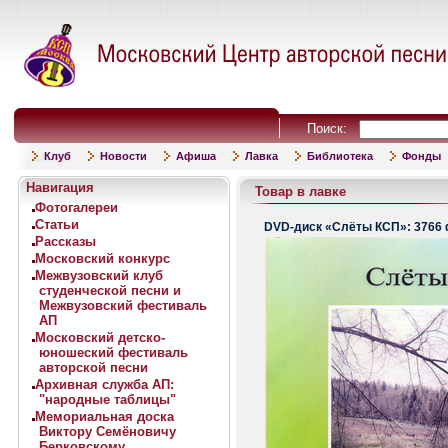
Поиск:
Клуб
Новости
Афиша
Лавка
Библиотека
Фонды
Навигация
Товар в лавке
Фотогалереи
Статьи
DVD-диск «Слёты КСП»: 3766
Рассказы
Московский конкурс
Межвузовский клуб
студенческой песни и
Межвузовский фестиваль
АП
Московский детско-
юношеский фестиваль
авторской песни
Архивная служба АП:
"народные таблицы"
Мемориальная доска
Виктору Семёновичу
Берковскому