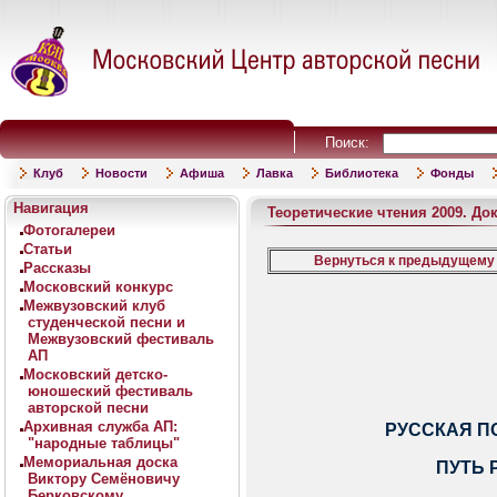
Поиск:
Клуб
Новости
Афиша
Лавка
Библиотека
Фонды
Навигация
Теоретические чтения 2009. До
Фотогалереи
Статьи
Вернуться к предыдущему
Рассказы
Московский конкурс
Межвузовский клуб
студенческой песни и
Межвузовский фестиваль
АП
Московский детско-
юношеский фестиваль
авторской песни
Архивная служба АП:
РУССКАЯ П
"народные таблицы"
Мемориальная доска
ПУТЬ 
Виктору Семёновичу
Берковскому