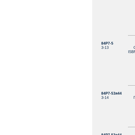
84Р7-5
За
З-13
Сти
ISB
84Р7-53я44
За
З-14
Пап