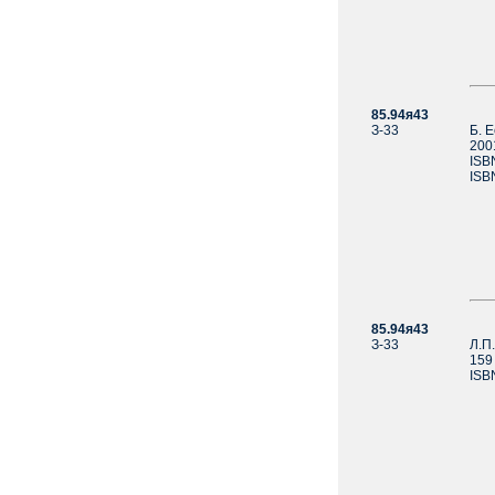
85.94я43
З-33
Б. 
2001
ISB
ISB
85.94я43
З-33
Л.П
159 
ISB