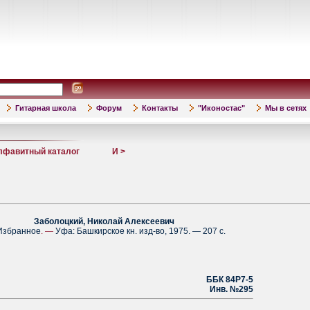
Гитарная школа
Форум
Контакты
"Иконостас"
Мы в сетях
лфавитный каталог
И >
болоцкий, Николай Алексеевич
бранное
. —
Уфа: Башкирское кн. изд-во, 1975. — 207 с.
ББК 84Р7-5
Инв. №295