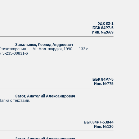
УДК 82-1
ББК 84Р7-5
Инв. №2669
вальнюк, Леонид Андреевич
хотворения. — М.: Мол. гвардия, 1990. — 133 с.
N 5-235-00831-6
ББК 84Р7-5
Инв. №775
гот, Анатолий Александрович
ка с текстами.
ББК 84Р7-53я44
Инв. №120