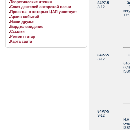
Теоретические чтения
84Р7-5
Заб
Союз деятелей авторской песни
З-12
Веш
всту
Проекты, в которых ЦАП участвует
175
Архив событий
Наши друзья
Бардтелевидение
Ссылки
Ремонт гитар
Карта сайта
84Р7-5
Заб
З-12
Сто
Заб
(Кл
ISB
84Р7-5
За
З-12
Я в
Н.Н
суд
ISB