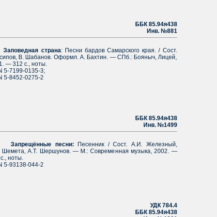
ББК 85.94я438
Инв. №881
Заповедная страна
: Песни бардов Самарского края. / Сост.
Есипов, В. Шабанов. Оформл. А. Бахтин. — СПб.: Бояныч, Лицей,
. — 312 с., ноты.
N 5-7199-0135-3;
N 5-8452-0275-2
ББК 85.94я438
Инв. №1499
Запрещённые песни:
Песенник / Сост. А.И. Железный,
. Шемета, А.Т. Шершунов. — М.: Современная музыка, 2002. —
с., ноты.
N 5-93138-044-2
УДК 784.4
ББК 85.94я438