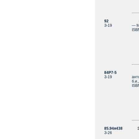
92
З-19
— М.
ISB
84Р7-5
З-19
анто
б.и.
ISB
85.94я438
З-26