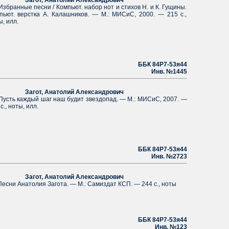
гот, Анатолий Александрович
ранные песни / Компьют. набор нот и стихов Н. и К. Гущины.
пьют. верстка А. Калашников. — М.: МИСиС, 2000. — 215 с.,
ы, илл.
ББК 84Р7-53я44
Инв. №1445
гот, Анатолий Александрович
ть каждый шаг наш будит звездопад. — М.: МИСиС, 2007. —
с., ноты, илл.
ББК 84Р7-53я44
Инв. №2723
гот, Анатолий Александрович
ни Анатолия Загота. — М.: Самиздат КСП. — 244 с., ноты
ББК 84Р7-53я44
Инв. №123