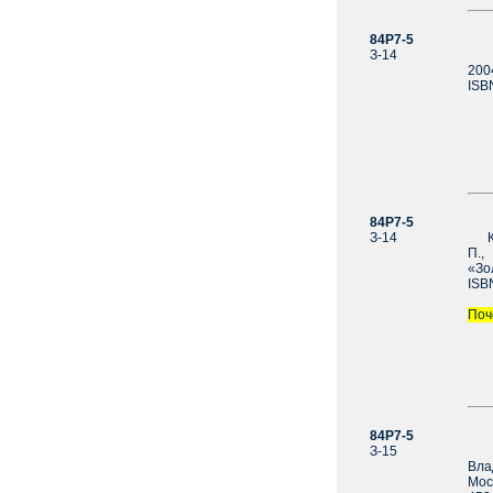
84Р7-5
З
З-14
Чел
2004
ISB
84Р7-5
З-14
Кро
П.,
«Зо
ISB
Поч
84Р7-5
За
З-15
Про
Вла
Мос