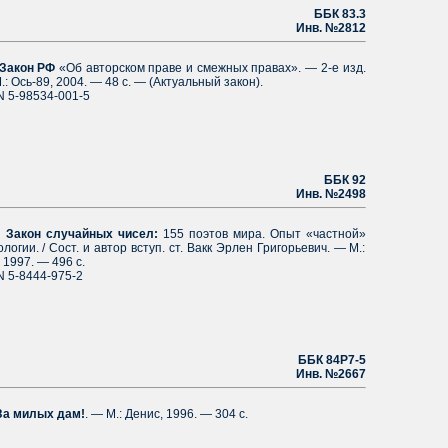
ББК 83.3
Инв. №2812
Закон РФ
«Об авторском праве и смежных правах». — 2-е изд.
: Ось-89, 2004. — 48 с. — (Актуальный закон).
N 5-98534-001-5
ББК 92
Инв. №2498
Закон случайных чисел:
155 поэтов мира. Опыт «частной»
логии. / Соcт. и автор вступ. ст. Вакк Эрлен Григорьевич. — М.:
, 1997. — 496 с.
N 5-8444-975-2
ББК 84Р7-5
Инв. №2667
За милых дам!
. — М.: Денис, 1996. — 304 с.