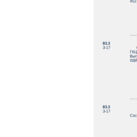
452.
83.3
За
З-17
Оку
ГКЦ
Выс
ISB
83.3
За
З-17
Я о
Сост