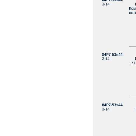
84Р7-53я44
За
З-14
Изб
Ком
нот
84Р7-53я44
За
З-14
Пус
171 
84Р7-53я44
За
З-14
Пес