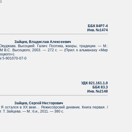
).
ББК 84Р7-4
Инв. №1474
йцев, Владислав Алексеевич
джава. Высоцкий. Галич: Поэтика, жанры, традиции. — М.:
М В.С. Высоцкого, 2003. — 272 с. — (Прил. к альманаху «Мир
оцкого»).
N 5-901070-07-0
УДК 821.161.1.0
ББК 83.3
Инв. №2148
йцев, Сергей Несторович
стался в ХХ веке… Режиссёрский дневник. Книга первая. /
. Т. Зайцева. — М.: б.и., 2011. — 380 с.