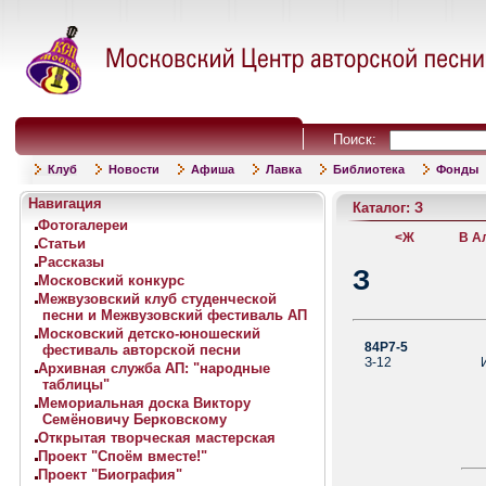
Поиск:
Клуб
Новости
Афиша
Лавка
Библиотека
Фонды
Навигация
Каталог: З
Фотогалереи
<
Ж
В А
Статьи
Рассказы
З
Московский конкурс
Межвузовский клуб студенческой
песни и Межвузовский фестиваль АП
Московский детско-юношеский
84Р7-5
За
фестиваль авторской песни
З-12
Из
Архивная служба АП: "народные
таблицы"
Мемориальная доска Виктору
Семёновичу Берковскому
Открытая творческая мастерская
Проект "Споём вместе!"
Проект "Биография"