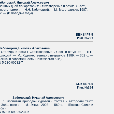
олоцкий, Николай Алексеевич
них дней лаборатория: Стихотворения и поэма. / Сост.,
п. ст., примеч. — Н.Н. Заболоцкий. — М.: Мол. гвардия, 1987. —
 с. — (В молодые годы).
ББК 84Р7-5
Инв. №293
олоцкий, Николай Алексеевич
лбцы и поэмы. Стихотворения. / Сост. и вступ. ст. — Н.Н.
олоцкий. — М.: Художественная литература 1989. — 352 с. —
ассики и современность. Поэтическая б-ка).
N 5-280-00582-7
ББК 84Р7-5
Инв. №294
болоцкий, Николай Алексеевич
оспитан природой суровой / Состав и авторский текст
. Заболоцкого. — М.: Эксмо, 2008. — 560 с. — (Поэзия. Стихи и
ьбы).
N 978-5-699-30234-5