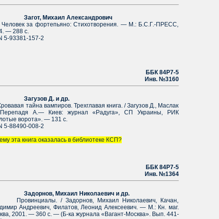
агот, Михаил
Александрович
овек за фортепьяно: Стихотворения. — М.: Б.С.Г.-ПРЕСС,
. — 288 с.
N 5-93381-157-2
ББК 84Р7-5
Инв. №3160
Загузов Д. и др.
вавая тайна вампиров. Трехглавая книга. / Загузов Д., Маслак
 Перепадя А.— Киев: журнал «Радуга», СП Украины, РИК
лотые ворота». — 131 с.
N 5-88490-008-2
ему эта книга оказалась в библиотеке КСП?
ББК 84Р7-5
Инв. №1364
дорнов, Михаил Николаевич и др.
винциалы. / Задорнов, Михаил Николаевич, Качан,
димир Андреевич, Филатов, Леонид Алексеевич. — М.: Кн. маг.
ква, 2001. — 360 с. — (Б-ка журнала «Вагант-Москва». Вып. 441-